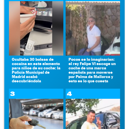
Ocultaba 30 bolsas de
Pocos se lo imaginarían:
cocaína en este elemento
el rey Felipe VI escoge un
para niños de su coche: la
coche de una marca
Policía Municipal de
española para moverse
Madrid acabó
por Palma de Mallorca y
descubriéndola
esto es lo que cuesta
3
4