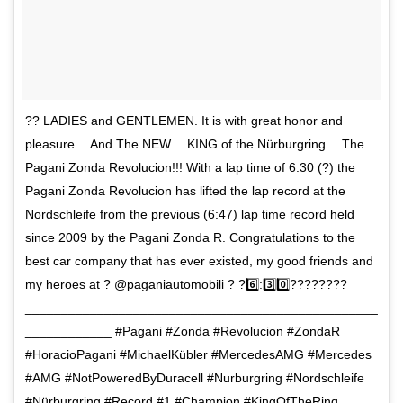
?? LADIES and GENTLEMEN. It is with great honor and
pleasure… And The NEW… KING of the Nürburgring… The
Pagani Zonda Revolucion!!! With a lap time of 6:30 (?) the
Pagani Zonda Revolucion has lifted the lap record at the
Nordschleife from the previous (6:47) lap time record held
since 2009 by the Pagani Zonda R. Congratulations to the
best car company that has ever existed, my good friends and
my heroes at ? @paganiautomobili ? ?6️⃣:3️⃣0️⃣????????
_________________________________________________
____________ #Pagani #Zonda #Revolucion #ZondaR
#HoracioPagani #MichaelKübler #MercedesAMG #Mercedes
#AMG #NotPoweredByDuracell #Nurburgring #Nordschleife
#Nürburgring #Record #1 #Champion #KingOfTheRing