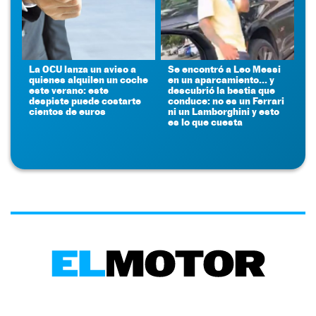
La OCU lanza un aviso a
Se encontró a Leo Messi
quienes alquilen un coche
en un aparcamiento... y
este verano: este
descubrió la bestia que
despiste puede costarte
conduce: no es un Ferrari
cientos de euros
ni un Lamborghini y esto
es lo que cuesta