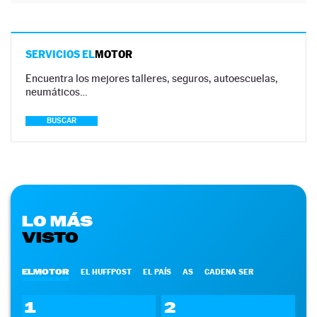
SERVICIOS EL
MOTOR
Encuentra los mejores talleres, seguros, autoescuelas,
neumáticos…
BUSCAR
LO MÁS
VISTO
ELMOTOR
EL HUFFPOST
EL PAÍS
AS
CADENA SER
1
2