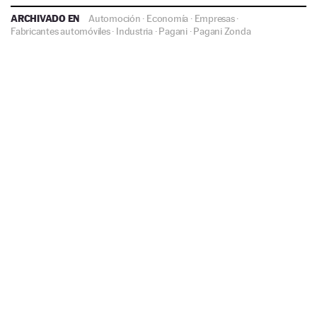
ARCHIVADO EN
Automoción
·
Economía
·
Empresas
·
Fabricantes automóviles
·
Industria
·
Pagani
·
Pagani Zonda