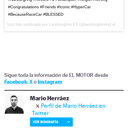
#Congratulations #Friends #Iconic #HyperCar
#BecauseRaceCar #BLESSED
Una foto publicada por Lamborghini KS (@lamborghiniks) el
12 de
Sigue toda la información de EL MOTOR desde
Facebook
,
X
o
Instagram
Mario Herráez
Perfil de Mario Herráez en
Twitter
VER BIOGRAFÍA