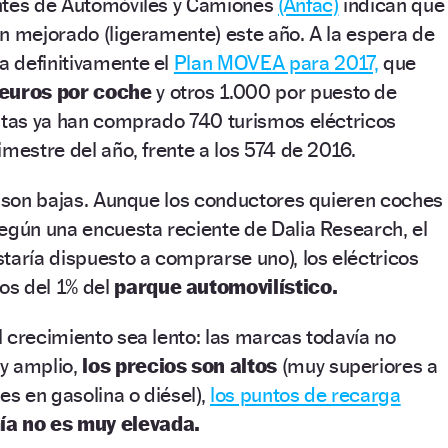
ntes de Automóviles y Camiones
(Anfac)
indican que
n mejorado (ligeramente) este año. A la espera de
 definitivamente el
Plan MOVEA para 2017,
que
 euros por coche
y otros 1.000 por puesto de
istas ya han comprado 740 turismos eléctricos
imestre del año, frente a los 574 de 2016.
, son bajas. Aunque los conductores quieren coches
egún una encuesta reciente de Dalia Research, el
taría dispuesto a comprarse uno), los eléctricos
os del 1% del
parque automovilístico.
 crecimiento sea lento: las marcas todavía no
y amplio,
los precios son altos
(muy superiores a
es en gasolina o diésel),
los puntos de recarga
ía no es muy elevada.