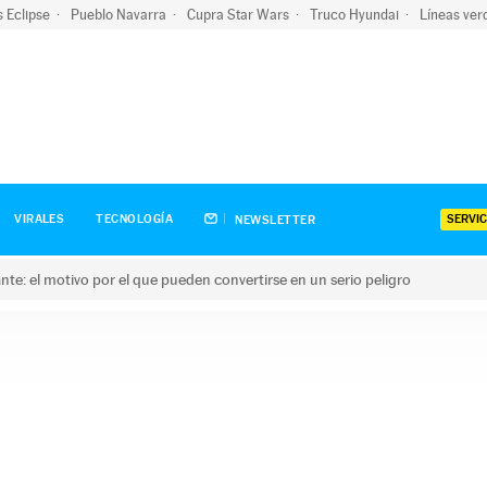
s Eclipse
Pueblo Navarra
Cupra Star Wars
Truco Hyundai
Líneas ver
SERVIC
VIRALES
TECNOLOGÍA
NEWSLETTER
olante: el motivo por el que pueden convertirse en un serio peligro
e: el motivo por el que pueden convertirse en un serio peligro