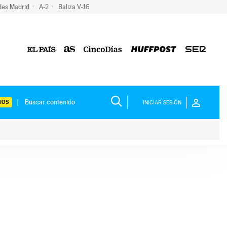
des Madrid
A-2
Baliza V-16
IOS
INICIAR SESIÓN