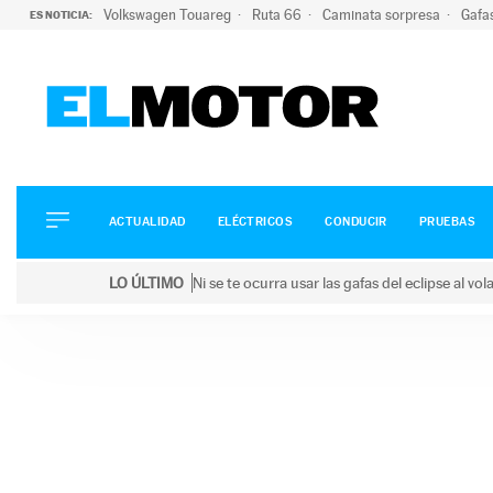
Volkswagen Touareg
Ruta 66
Caminata sorpresa
Gafa
ES NOTICIA:
ACTUALIDAD
ELÉCTRICOS
CONDUCIR
ACTUALIDAD
ELÉCTRICOS
CONDUCIR
PRUEBAS
PRUEBAS
Saltar
VIRALES
LO ÚLTIMO
Ni se te ocurra usar las gafas del eclipse al v
al
PODCAST
LO ÚLTIMO
Ni se te ocurra usar las gafas del eclipse al volant
contenido
MOTOS
TECNOLOGÍA
SUPERCOCHES
MOTORTV
PREMIOS
SERVICIOS