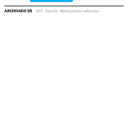
ARCHIVADO EN
DGT
·
España
·
Matriculación vehículos