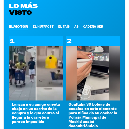
LO MÁS
VISTO
ELMOTOR
EL HUFFPOST
EL PAÍS
AS
CADENA SER
1
2
Lanzan a su amigo cuesta
Ocultaba 30 bolsas de
abajo en un carrito de la
cocaína en este elemento
compra y lo que ocurre al
para niños de su coche: la
llegar a la carretera
Policía Municipal de
parece imposible
Madrid acabó
descubriéndola