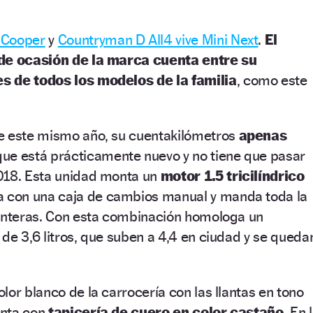
 Cooper
y
Countryman D All4 vive Mini Next
.
El
 de ocasión de la marca cuenta entre su
s de todos los modelos de la familia
, como este
e este mismo año, su cuentakilómetros
apenas
 que está prácticamente nuevo y no tiene que pasar
018. Esta unidad monta un
motor 1.5 tricilíndrico
ia con una caja de cambios manual y manda toda la
lanteras. Con esta combinación homologa un
de 3,6 litros, que suben a 4,4 en ciudad y se queda
lor blanco de la carrocería con las llantas en tono
uenta con
tapicería de cuero en color castaño
. En 