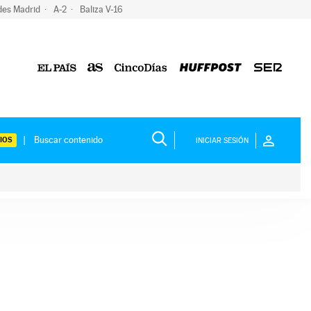
des Madrid
A-2
Baliza V-16
IOS
INICIAR SESIÓN