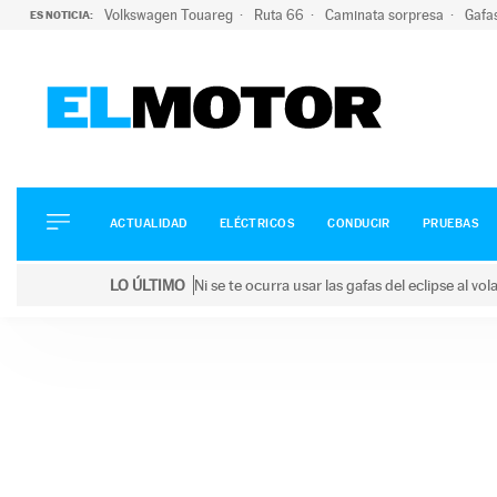
Volkswagen Touareg
Ruta 66
Caminata sorpresa
Gafa
ES NOTICIA:
ACTUALIDAD
ELÉCTRICOS
CONDUCIR
ACTUALIDAD
ELÉCTRICOS
CONDUCIR
PRUEBAS
PRUEBAS
Saltar
VIRALES
LO ÚLTIMO
Ni se te ocurra usar las gafas del eclipse al v
al
PODCAST
LO ÚLTIMO
Ni se te ocurra usar las gafas del eclipse al volant
contenido
MOTOS
TECNOLOGÍA
SUPERCOCHES
MOTORTV
PREMIOS
SERVICIOS