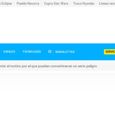
s Eclipse
Pueblo Navarra
Cupra Star Wars
Truco Hyundai
Líneas ver
SERVIC
VIRALES
TECNOLOGÍA
NEWSLETTER
olante: el motivo por el que pueden convertirse en un serio peligro
e: el motivo por el que pueden convertirse en un serio peligro