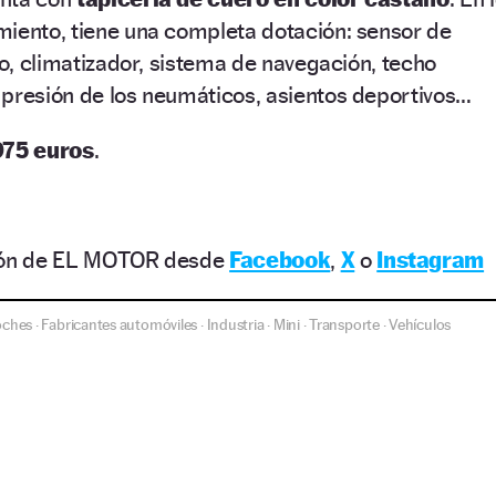
miento, tiene una completa dotación: sensor de
ro, climatizador, sistema de navegación, techo
 presión de los neumáticos, asientos deportivos…
975 euros
.
ción de EL MOTOR desde
Facebook
,
X
o
Instagram
oches
Fabricantes automóviles
Industria
Mini
Transporte
Vehículos
·
·
·
·
·