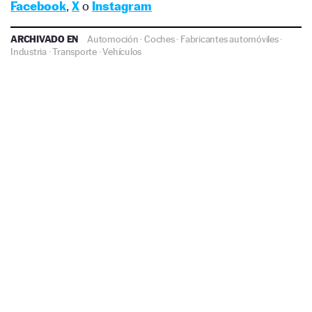
Facebook
,
X
o
Instagram
ARCHIVADO EN
Automoción
·
Coches
·
Fabricantes automóviles
·
Industria
·
Transporte
·
Vehículos