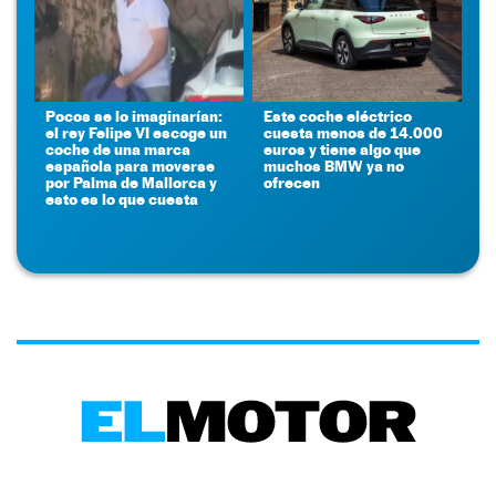
Pocos se lo imaginarían:
Este coche eléctrico
el rey Felipe VI escoge un
cuesta menos de 14.000
coche de una marca
euros y tiene algo que
española para moverse
muchos BMW ya no
por Palma de Mallorca y
ofrecen
esto es lo que cuesta