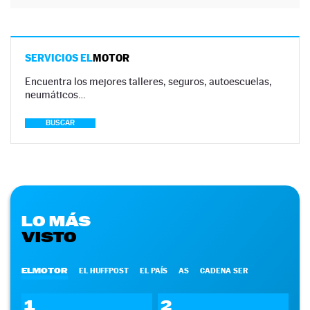
SERVICIOS EL
MOTOR
Encuentra los mejores talleres, seguros, autoescuelas,
neumáticos…
BUSCAR
LO MÁS
VISTO
ELMOTOR
EL HUFFPOST
EL PAÍS
AS
CADENA SER
1
2