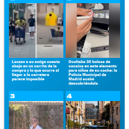
Lanzan a su amigo cuesta
Ocultaba 30 bolsas de
abajo en un carrito de la
cocaína en este elemento
compra y lo que ocurre al
para niños de su coche: la
llegar a la carretera
Policía Municipal de
parece imposible
Madrid acabó
descubriéndola
3
4