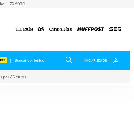
che
ZXMOTO
IOS
INICIAR SESIÓN
os por 36 euros
los niños por 36 euros