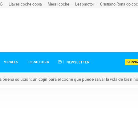
-16
Llaves coche copia
Messi coche
Leapmotor
Cristiano Ronaldo co
SERVIC
VIRALES
TECNOLOGÍA
NEWSLETTER
una buena solución: un cojín para el coche que puede salvar la vida de los niñ
ena solución: un cojín para el coche que puede salvar la vida de 