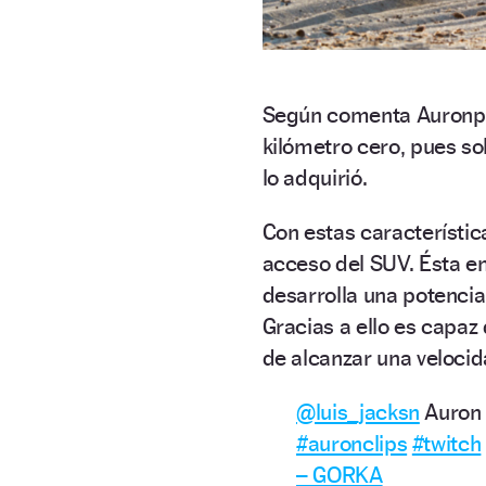
Según comenta Auronpla
kilómetro cero, pues s
lo adquirió.
Con estas característic
acceso del SUV. Ésta 
desarrolla una potenci
Gracias a ello es capaz
de alcanzar una veloci
@luis_jacksn
Auron 
#auronclips
#twitch
– GORKA