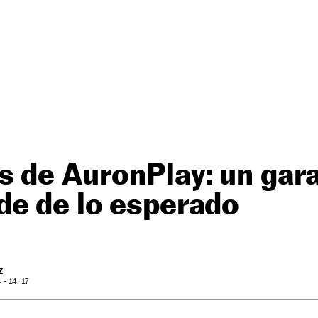
s de AuronPlay: un gar
de de lo esperado
Z
- 14: 17