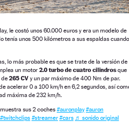
y, le costó unos 60.000 euros y era un modelo de
olo tenía unos 500 kilómetros a sus espaldas cuand
as, lo más probable es que se trate de la versión de
emplea un motor
2.0 turbo de cuatro cilindros
que
a de
265 CV
y un par máximo de 400 Nm de par.
 de acelerar 0 a 100 km/h en 6,2 segundos, así com
dad máxima de 232 km/h.
muestra sus 2 coches
#auronplay
#auron
#twitchclips
#streamer
#cars
♬ sonido original