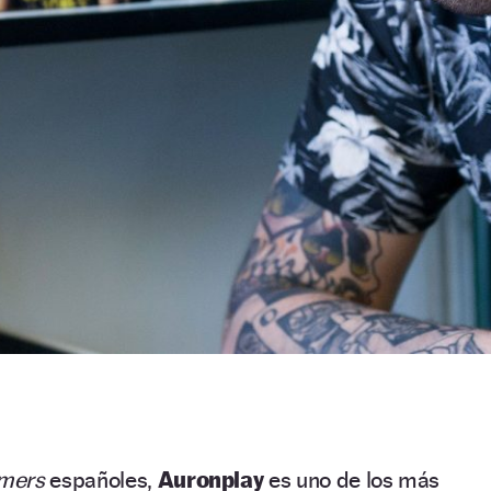
amers
españoles,
Auronplay
es uno de los más