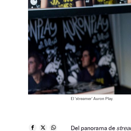
El 'streamer' Auron Play.
Del panorama de
stre