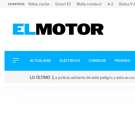
Niños coche
Smart #2
Multa conducir
A-2
Baliza V
ES NOTICIA:
ACTUALIDAD
ELÉCTRICOS
CONDUCIR
ACTUALIDAD
ELÉCTRICOS
CONDUCIR
PRUEBAS
PRUEBAS
Saltar
VIRALES
LO ÚLTIMO
La policía advierte de este peligro y esta es 
al
PODCAST
LO ÚLTIMO
La policía advierte de este peligro y esta es una bu
contenido
MOTOS
TECNOLOGÍA
SUPERCOCHES
MOTORTV
PREMIOS
SERVICIOS