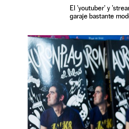
El 'youtuber' y 'str
garaje bastante mod