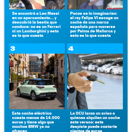
Se encontró a Leo Messi
Pocos se lo imaginarían:
en un aparcamiento... y
el rey Felipe VI escoge un
descubrió la bestia que
coche de una marca
conduce: no es un Ferrari
española para moverse
ni un Lamborghini y esto
por Palma de Mallorca y
es lo que cuesta
esto es lo que cuesta
3
4
Este coche eléctrico
La OCU lanza un aviso a
cuesta menos de 14.000
quienes alquilen un coche
euros y tiene algo que
este verano: este
muchos BMW ya no
despiste puede costarte
ofrecen
cientos de euros