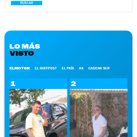
BUSCAR
LO MÁS
VISTO
ELMOTOR
EL HUFFPOST
EL PAÍS
AS
CADENA SER
1
2