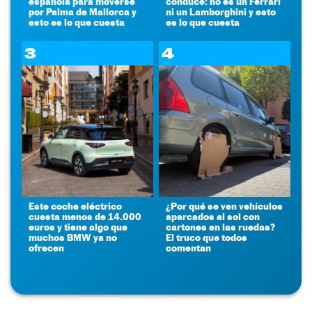
española para moverse
conduce: no es un Ferrari
por Palma de Mallorca y
ni un Lamborghini y esto
esto es lo que cuesta
es lo que cuesta
3
4
Este coche eléctrico
¿Por qué se ven vehículos
cuesta menos de 14.000
aparcados al sol con
euros y tiene algo que
cartones en las ruedas?
muchos BMW ya no
El truco que todos
ofrecen
comentan