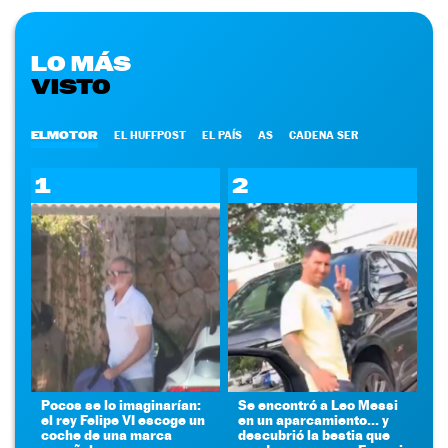
LO MÁS
VISTO
ELMOTOR
EL HUFFPOST
EL PAÍS
AS
CADENA SER
1
2
Pocos se lo imaginarían:
Se encontró a Leo Messi
el rey Felipe VI escoge un
en un aparcamiento... y
coche de una marca
descubrió la bestia que