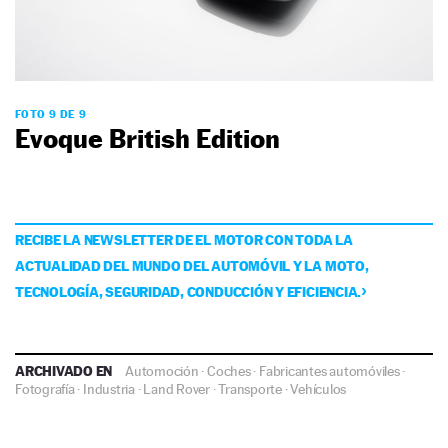
FOTO 9 DE 9
Evoque British Edition
RECIBE LA NEWSLETTER DE EL MOTOR CON TODA LA
ACTUALIDAD DEL MUNDO DEL AUTOMÓVIL Y LA MOTO,
TECNOLOGÍA, SEGURIDAD, CONDUCCIÓN Y EFICIENCIA.
ARCHIVADO EN
Automoción
·
Coches
·
Fabricantes automóviles
·
Fotografía
·
Industria
·
Land Rover
·
Transporte
·
Vehículos