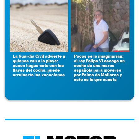
La Guardia Civil advierte a
Pocos se lo imaginarían:
quienes van a la playa:
el rey Felipe VI escoge un
nunca hagas esto con las
coche de una marca
llaves del coche, puede
española para moverse
arruinarte las vacaciones
por Palma de Mallorca y
esto es lo que cuesta