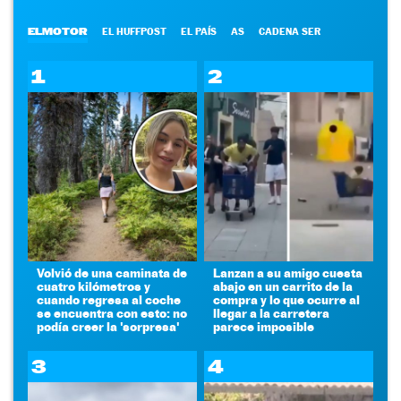
ELMOTOR
EL HUFFPOST
EL PAÍS
AS
CADENA SER
1
2
Volvió de una caminata de
Lanzan a su amigo cuesta
cuatro kilómetros y
abajo en un carrito de la
cuando regresa al coche
compra y lo que ocurre al
se encuentra con esto: no
llegar a la carretera
podía creer la 'sorpresa'
parece imposible
3
4