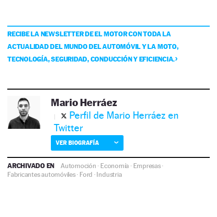
RECIBE LA NEWSLETTER DE EL MOTOR CON TODA LA
ACTUALIDAD DEL MUNDO DEL AUTOMÓVIL Y LA MOTO,
TECNOLOGÍA, SEGURIDAD, CONDUCCIÓN Y EFICIENCIA.
Mario Herráez
Perfil de Mario Herráez en
Twitter
VER BIOGRAFÍA
ARCHIVADO EN
Automoción
·
Economía
·
Empresas
·
Fabricantes automóviles
·
Ford
·
Industria