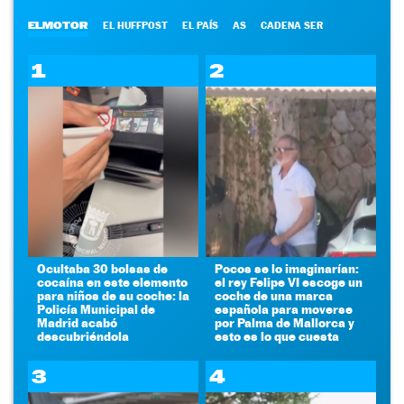
ELMOTOR
EL HUFFPOST
EL PAÍS
AS
CADENA SER
1
2
Ocultaba 30 bolsas de
Pocos se lo imaginarían:
cocaína en este elemento
el rey Felipe VI escoge un
para niños de su coche: la
coche de una marca
Policía Municipal de
española para moverse
Madrid acabó
por Palma de Mallorca y
descubriéndola
esto es lo que cuesta
3
4