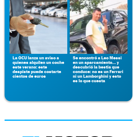
La OCU lanza un aviso a
Se encontró a Leo Messi
quienes alquilen un coche
en un aparcamiento... y
este verano: este
descubrió la bestia que
despiste puede costarte
conduce: no es un Ferrari
cientos de euros
ni un Lamborghini y esto
es lo que cuesta