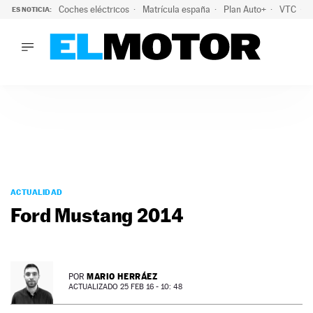
Coches eléctricos
Matrícula españa
Plan Auto+
VTC
ES NOTICIA:
LO ÚLTIMO
La Lista Blanca del Programa Auto+: todos los coches eléct
LO ÚLTIMO
La Lista Blanca del Programa Auto+: todos los coches eléctr
ACTUALIDAD
ELÉCTRICOS
CONDUCIR
PRUEBAS
Saltar
VIRALES
al
ACTUALIDAD
PODCAST
contenido
Ford Mustang 2014
MOTOS
TECNOLOGÍA
SUPERCOCHES
MOTORTV
MARIO HERRÁEZ
POR
PREMIOS
ACTUALIZADO 25 FEB 16 - 10: 48
SERVICIOS