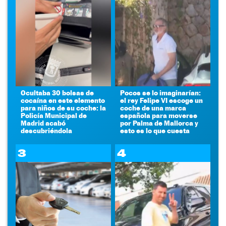
Ocultaba 30 bolsas de
Pocos se lo imaginarían:
cocaína en este elemento
el rey Felipe VI escoge un
para niños de su coche: la
coche de una marca
Policía Municipal de
española para moverse
Madrid acabó
por Palma de Mallorca y
descubriéndola
esto es lo que cuesta
3
4