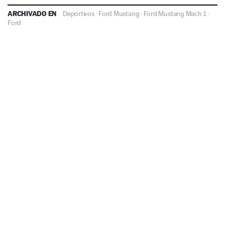
ARCHIVADO EN
Deportivos
·
Ford Mustang
·
Ford Mustang Mach 1
·
Ford