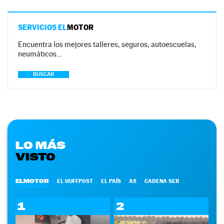
SERVICIOS EL
MOTOR
Encuentra los mejores talleres, seguros, autoescuelas,
neumáticos…
BUSCAR
LO MÁS
VISTO
ELMOTOR
EL HUFFPOST
EL PAÍS
AS
CADENA SER
1
2