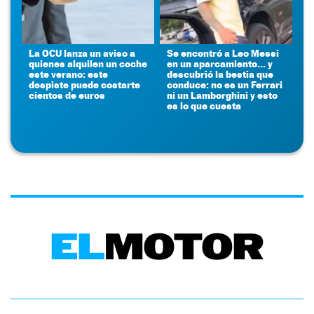
La OCU lanza un aviso a
Se encontró a Leo Messi
quienes alquilen un coche
en un aparcamiento... y
este verano: este
descubrió la bestia que
despiste puede costarte
conduce: no es un Ferrari
cientos de euros
ni un Lamborghini y esto
es lo que cuesta