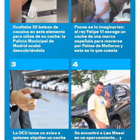
Ocultaba 30 bolsas de
Pocos se lo imaginarían:
cocaína en este elemento
el rey Felipe VI escoge un
para niños de su coche: la
coche de una marca
Policía Municipal de
española para moverse
Madrid acabó
por Palma de Mallorca y
descubriéndola
esto es lo que cuesta
3
4
La OCU lanza un aviso a
Se encontró a Leo Messi
quienes alquilen un coche
en un aparcamiento... y