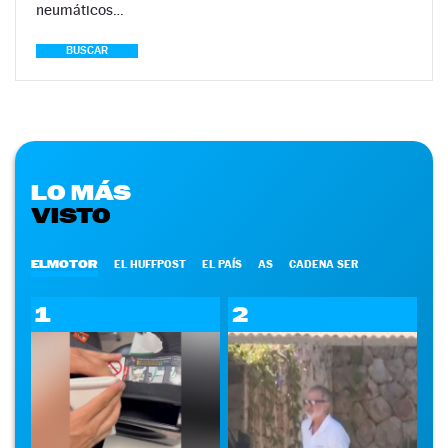
neumáticos…
BUSCAR
LO MÁS
VISTO
ELMOTOR
EL HUFFPOST
EL PAÍS
AS
CADENA SER
1
2