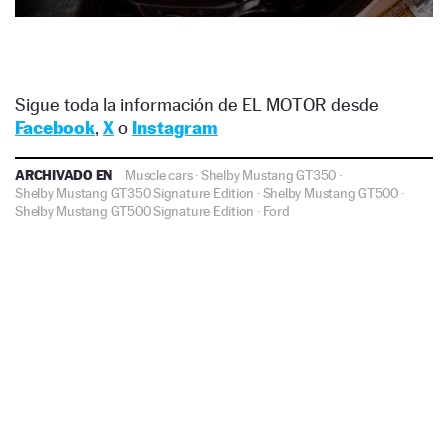
Sigue toda la información de EL MOTOR desde
Facebook
,
X
o
Instagram
ARCHIVADO EN
Muscle cars
·
Shelby Mustang GT350
·
Shelby Mustang GT350 Signature Edition
·
Shelby Mustang GT500
·
Shelby Mustang GT500 Signature Edition
·
Ford