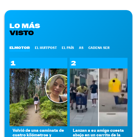
LO MÁS
VISTO
ELMOTOR
EL HUFFPOST
EL PAÍS
AS
CADENA SER
1
2
Volvió de una caminata de
Lanzan a su amigo cuesta
cuatro kilómetros y
abajo en un carrito de la