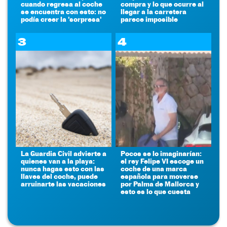
cuando regresa al coche
compra y lo que ocurre al
se encuentra con esto: no
llegar a la carretera
podía creer la 'sorpresa'
parece imposible
3
4
La Guardia Civil advierte a
Pocos se lo imaginarían:
quienes van a la playa:
el rey Felipe VI escoge un
nunca hagas esto con las
coche de una marca
llaves del coche, puede
española para moverse
arruinarte las vacaciones
por Palma de Mallorca y
esto es lo que cuesta