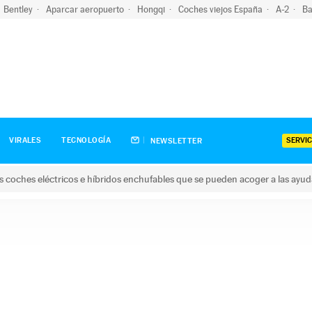
Bentley
Aparcar aeropuerto
Hongqi
Coches viejos España
A-2
Ba
SERVIC
VIRALES
TECNOLOGÍA
NEWSLETTER
s coches eléctricos e híbridos enchufables que se pueden acoger a las ayu
hes eléctricos e híbridos enchufables que se pueden acoger a la