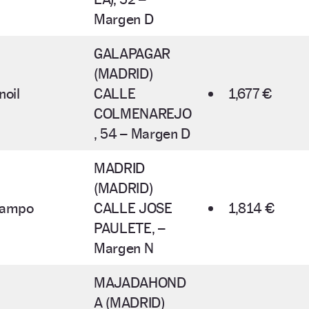
Margen D
GALAPAGAR
(MADRID)
noil
CALLE
1,677 €
COLMENAREJO
, 54 – Margen D
MADRID
(MADRID)
campo
CALLE JOSE
1,814 €
PAULETE, –
Margen N
MAJADAHOND
A (MADRID)