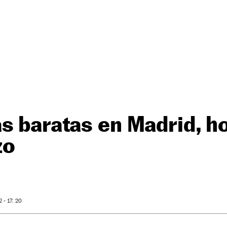
s baratas en Madrid, h
zo
- 17: 20