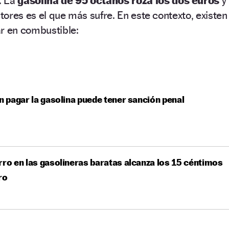
. La
gasolina de 95 octanos roza los dos euros
y
ctores es el que más sufre. En este contexto, existen
ar en combustible:
in pagar la gasolina puede tener sanción penal
rro en las gasolineras baratas alcanza los 15 céntimos
ro