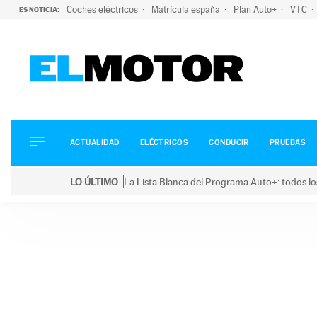
Coches eléctricos
Matrícula españa
Plan Auto+
VTC
ES NOTICIA:
ACTUALIDAD
ELÉCTRICOS
CONDUCIR
ACTUALIDAD
ELÉCTRICOS
CONDUCIR
PRUEBAS
PRUEBAS
Saltar
VIRALES
LO ÚLTIMO
La Lista Blanca del Programa Auto+: todos lo
al
PODCAST
LO ÚLTIMO
La Lista Blanca del Programa Auto+: todos los coc
contenido
MOTOS
TECNOLOGÍA
SUPERCOCHES
MOTORTV
PREMIOS
SERVICIOS