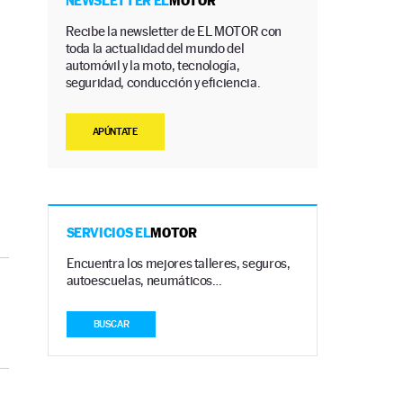
NEWSLETTER EL
MOTOR
Recibe la newsletter de EL MOTOR con
toda la actualidad del mundo del
automóvil y la moto, tecnología,
seguridad, conducción y eficiencia.
APÚNTATE
SERVICIOS EL
MOTOR
Encuentra los mejores talleres, seguros,
autoescuelas, neumáticos…
BUSCAR