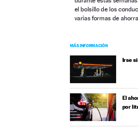
durante estas semanas
el bolsillo de los condu
varias formas de ahorr
MÁS INFORMACIÓN
Irse s
El aho
por lit