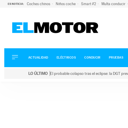
Coches chinos
Niños coche
Smart #2
Multa conducir
ES NOTICIA:
ACTUALIDAD
ELÉCTRICOS
CONDUCIR
ACTUALIDAD
ELÉCTRICOS
CONDUCIR
PRUEBAS
PRUEBAS
Saltar
VIRALES
LO ÚLTIMO
El probable colapso tras el eclipse: la DGT p
al
PODCAST
LO ÚLTIMO
El probable colapso tras el eclipse: la DGT prevé u
contenido
MOTOS
TECNOLOGÍA
SUPERCOCHES
MOTORTV
PREMIOS
SERVICIOS