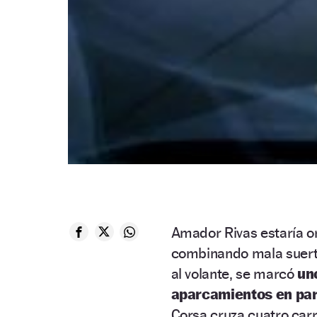
Amador Rivas estaría or
combinando mala suerte
al volante, se marcó
un
aparcamientos en par
Corsa cruza cuatro carr