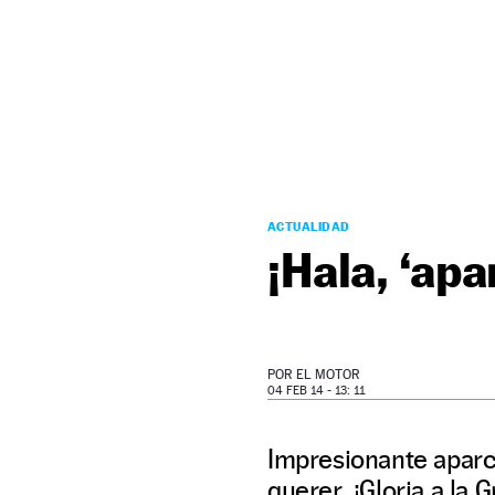
NEWSLETTER
SÍGUENOS
ACTUALIDAD
¡Hala, ‘apa
POR
EL MOTOR
04 FEB 14 - 13: 11
Impresionante aparca
querer. ¡Gloria a la 