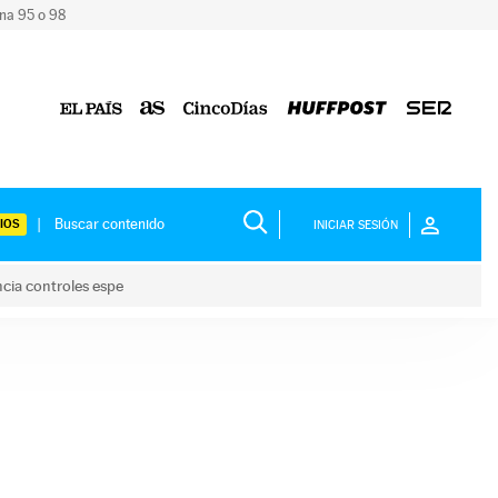
ina 95 o 98
IOS
INICIAR SESIÓN
ncia controles espe
 y anuncia controles espe