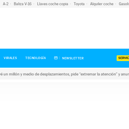
A-2
Baliza V-16
Llaves coche copia
Toyota
Alquiler coche
Gasol
SERVIC
VIRALES
TECNOLOGÍA
NEWSLETTER
revé un millón y medio de desplazamientos, pide “extremar la atención” y anu
n millón y medio de desplazamientos, pide “extremar la atención”