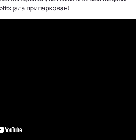
soltó: ¡ала припаркован!