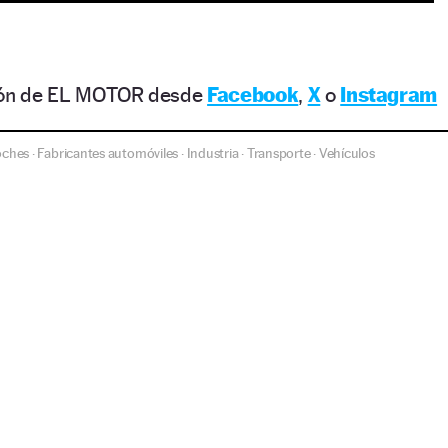
ción de EL MOTOR desde
Facebook
,
X
o
Instagram
oches
Fabricantes automóviles
Industria
Transporte
Vehículos
·
·
·
·