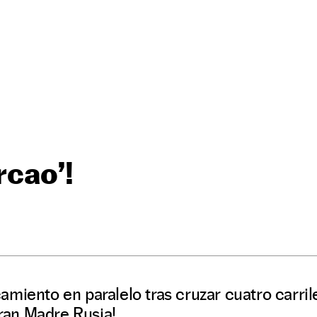
rcao’!
miento en paralelo tras cruzar cuatro carril
Gran Madre Rusia!