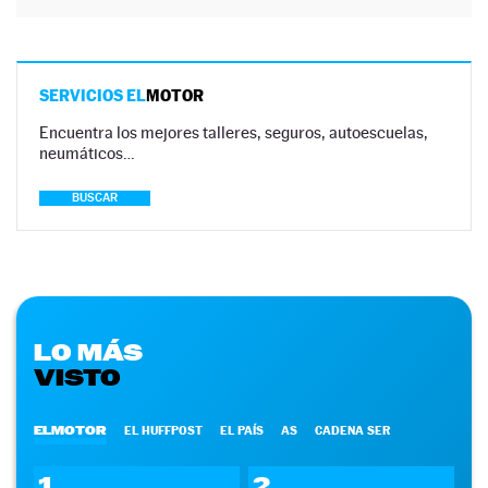
SERVICIOS EL
MOTOR
Encuentra los mejores talleres, seguros, autoescuelas,
neumáticos…
BUSCAR
LO MÁS
VISTO
ELMOTOR
EL HUFFPOST
EL PAÍS
AS
CADENA SER
1
2