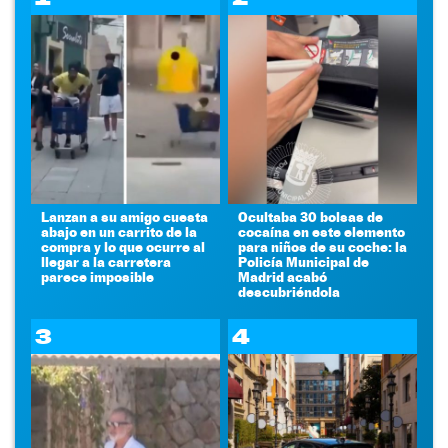
Lanzan a su amigo cuesta
Ocultaba 30 bolsas de
abajo en un carrito de la
cocaína en este elemento
compra y lo que ocurre al
para niños de su coche: la
llegar a la carretera
Policía Municipal de
parece imposible
Madrid acabó
descubriéndola
3
4