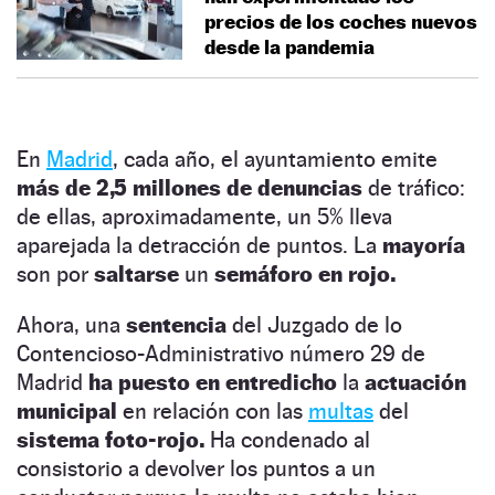
precios de los coches nuevos
desde la pandemia
En
Madrid
, cada año, el ayuntamiento emite
más de 2,5 millones de denuncias
de tráfico:
de ellas, aproximadamente, un 5% lleva
aparejada la detracción de puntos. La
mayoría
son por
saltarse
un
semáforo en rojo.
Ahora, una
sentencia
del Juzgado de lo
Contencioso-Administrativo número 29 de
Madrid
ha puesto en entredicho
la
actuación
municipal
en relación con las
multas
del
sistema foto-rojo.
Ha condenado al
consistorio a devolver los puntos a un