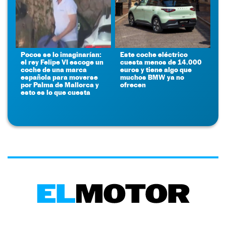
Pocos se lo imaginarían:
Este coche eléctrico
el rey Felipe VI escoge un
cuesta menos de 14.000
coche de una marca
euros y tiene algo que
española para moverse
muchos BMW ya no
por Palma de Mallorca y
ofrecen
esto es lo que cuesta