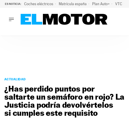
Coches eléctricos
Matrícula españa
Plan Auto+
VTC
ES NOTICIA:
LO ÚLTIMO
La Lista Blanca del Programa Auto+: todos los coches eléct
LO ÚLTIMO
La Lista Blanca del Programa Auto+: todos los coches eléctr
ACTUALIDAD
ELÉCTRICOS
CONDUCIR
PRUEBAS
Saltar
VIRALES
al
ACTUALIDAD
PODCAST
contenido
¿Has perdido puntos por
MOTOS
saltarte un semáforo en rojo? La
TECNOLOGÍA
Justicia podría devolvértelos
SUPERCOCHES
MOTORTV
si cumples este requisito
PREMIOS
SERVICIOS