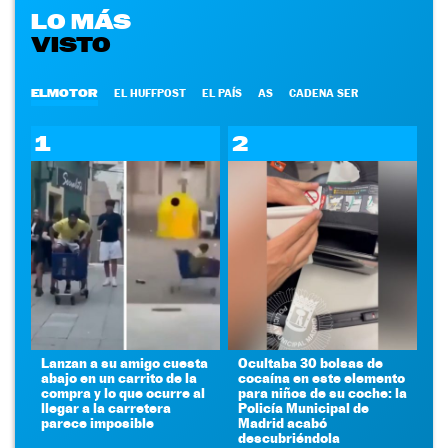
LO MÁS
VISTO
ELMOTOR
EL HUFFPOST
EL PAÍS
AS
CADENA SER
1
2
Lanzan a su amigo cuesta
Ocultaba 30 bolsas de
abajo en un carrito de la
cocaína en este elemento
compra y lo que ocurre al
para niños de su coche: la
llegar a la carretera
Policía Municipal de
parece imposible
Madrid acabó
descubriéndola