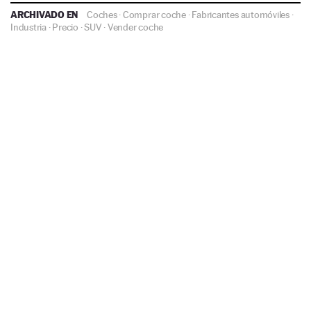
ARCHIVADO EN
Coches
·
Comprar coche
·
Fabricantes automóviles
·
Industria
·
Precio
·
SUV
·
Vender coche