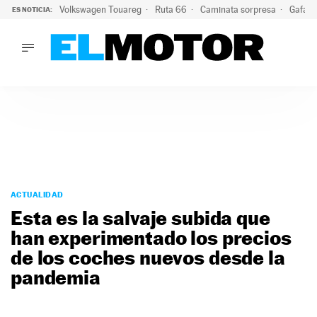
Volkswagen Touareg
Ruta 66
Caminata sorpresa
Gafas 
ES NOTICIA:
LO ÚLTIMO
Ni se te ocurra usar las gafas del eclipse al volante: el moti
LO ÚLTIMO
Ni se te ocurra usar las gafas del eclipse al volante: el motiv
ACTUALIDAD
ELÉCTRICOS
CONDUCIR
PRUEBAS
Saltar
VIRALES
al
ACTUALIDAD
PODCAST
contenido
Esta es la salvaje subida que
MOTOS
han experimentado los precios
TECNOLOGÍA
de los coches nuevos desde la
SUPERCOCHES
MOTORTV
pandemia
PREMIOS
SERVICIOS