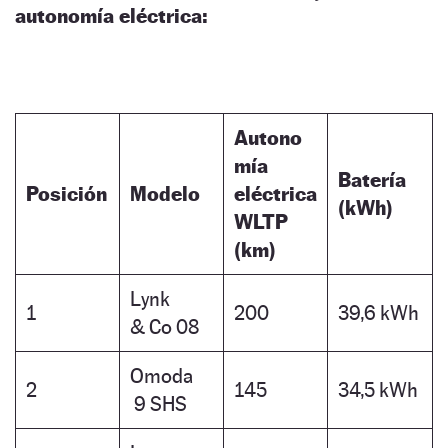
autonomía eléctrica:
Autono
mía
Batería
Posición
Modelo
eléctrica
(kWh)
WLTP
(km)
Lynk
1
200
39,6 kWh
& Co 08
Omoda
2
145
34,5 kWh
9 SHS