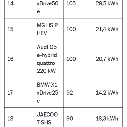
14
xDrive50
105
29,5 kWh
e
MG HS P
15
100
21,4 kWh
HEV
Audi Q5
e-hybrid
16
100
20,7 kWh
quattro
220 kW
BMW X1
17
xDrive25
92
14,2 kWh
e
JAECOO
18
90
18,3 kWh
7 SHS