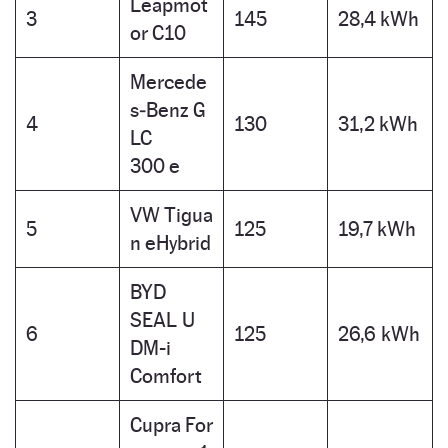
Leapmot
3
145
28,4 kWh
or C10
Mercede
s‑Benz G
4
130
31,2 kWh
LC
300 e
VW Tigua
5
125
19,7 kWh
n eHybrid
BYD
SEAL U
6
125
26,6 kWh
DM-i
Comfort
Cupra For