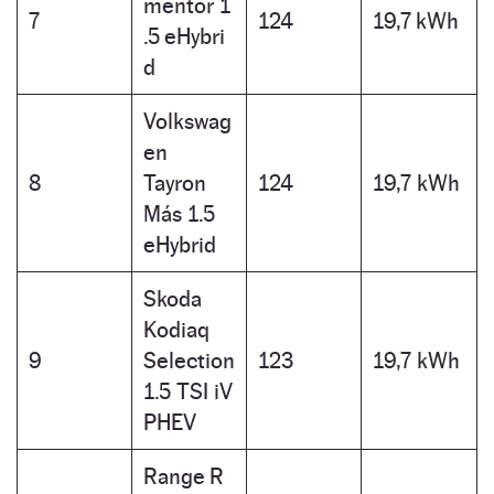
mentor 1
7
124
19,7 kWh
.5 eHybri
d
Volkswag
en
8
Tayron
124
19,7 kWh
Más 1.5
eHybrid
Skoda
Kodiaq
9
Selection
123
19,7 kWh
1.5 TSI iV
PHEV
Range R