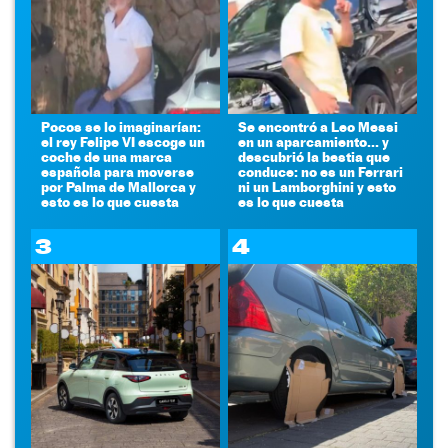
Pocos se lo imaginarían:
Se encontró a Leo Messi
el rey Felipe VI escoge un
en un aparcamiento... y
coche de una marca
descubrió la bestia que
española para moverse
conduce: no es un Ferrari
por Palma de Mallorca y
ni un Lamborghini y esto
esto es lo que cuesta
es lo que cuesta
3
4