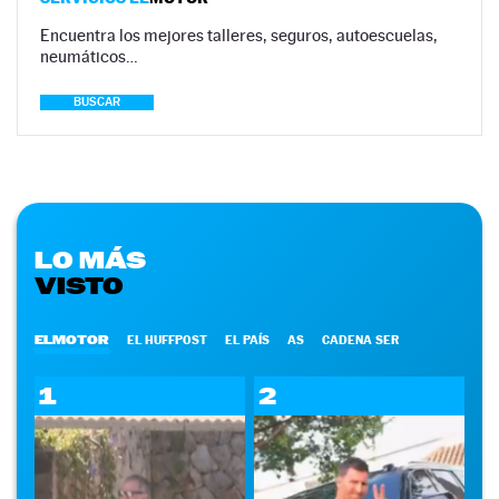
Encuentra los mejores talleres, seguros, autoescuelas,
neumáticos…
BUSCAR
LO MÁS
VISTO
ELMOTOR
EL HUFFPOST
EL PAÍS
AS
CADENA SER
1
2