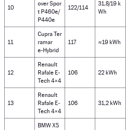
over Spor
31,8/19 k
10
122/114
t P460e/
Wh
P440e
Cupra Ter
11
ramar
117
≈19 kWh
e‑Hybrid
Renault
12
Rafale E‑
106
22 kWh
Tech 4×4
Renault
13
Rafale E‑
106
31,2 kWh
Tech 4×4
BMW X5