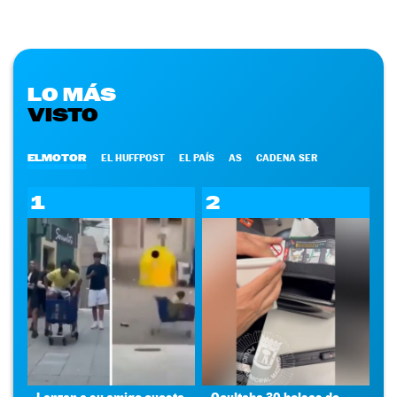
LO MÁS
VISTO
ELMOTOR
EL HUFFPOST
EL PAÍS
AS
CADENA SER
1
2
Lanzan a su amigo cuesta
Ocultaba 30 bolsas de