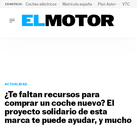
Coches eléctricos
Matrícula españa
Plan Auto+
VTC
ES NOTICIA:
LO ÚLTIMO
La Lista Blanca del Programa Auto+: todos los coches eléct
LO ÚLTIMO
La Lista Blanca del Programa Auto+: todos los coches eléctr
ACTUALIDAD
ELÉCTRICOS
CONDUCIR
PRUEBAS
Saltar
VIRALES
al
ACTUALIDAD
PODCAST
contenido
¿Te faltan recursos para
MOTOS
comprar un coche nuevo? El
TECNOLOGÍA
proyecto solidario de esta
SUPERCOCHES
MOTORTV
marca te puede ayudar, y mucho
PREMIOS
SERVICIOS