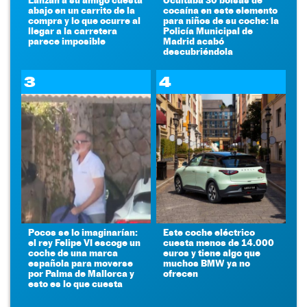
abajo en un carrito de la
cocaína en este elemento
compra y lo que ocurre al
para niños de su coche: la
llegar a la carretera
Policía Municipal de
parece imposible
Madrid acabó
descubriéndola
3
4
Pocos se lo imaginarían:
Este coche eléctrico
el rey Felipe VI escoge un
cuesta menos de 14.000
coche de una marca
euros y tiene algo que
española para moverse
muchos BMW ya no
por Palma de Mallorca y
ofrecen
esto es lo que cuesta