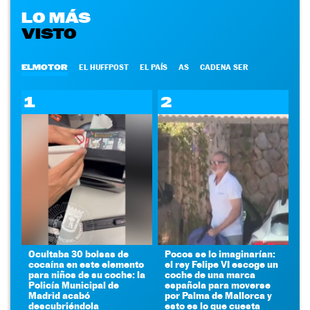
LO MÁS
VISTO
ELMOTOR
EL HUFFPOST
EL PAÍS
AS
CADENA SER
1
2
Ocultaba 30 bolsas de
Pocos se lo imaginarían:
cocaína en este elemento
el rey Felipe VI escoge un
para niños de su coche: la
coche de una marca
Policía Municipal de
española para moverse
Madrid acabó
por Palma de Mallorca y
descubriéndola
esto es lo que cuesta