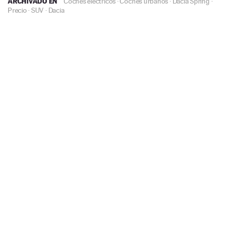
ARCHIVADO EN
Coches eléctricos
·
Coches urbanos
·
Dacia Spring
·
Precio
·
SUV
·
Dacia