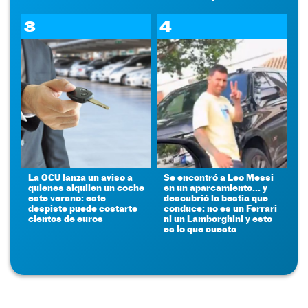
3
4
La OCU lanza un aviso a
Se encontró a Leo Messi
quienes alquilen un coche
en un aparcamiento... y
este verano: este
descubrió la bestia que
despiste puede costarte
conduce: no es un Ferrari
cientos de euros
ni un Lamborghini y esto
es lo que cuesta