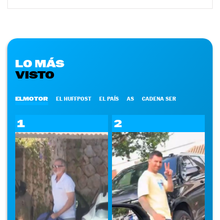
LO MÁS
VISTO
ELMOTOR
EL HUFFPOST
EL PAÍS
AS
CADENA SER
1
2