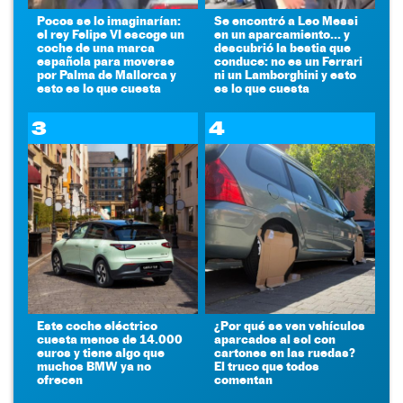
Pocos se lo imaginarían:
Se encontró a Leo Messi
el rey Felipe VI escoge un
en un aparcamiento... y
coche de una marca
descubrió la bestia que
española para moverse
conduce: no es un Ferrari
por Palma de Mallorca y
ni un Lamborghini y esto
esto es lo que cuesta
es lo que cuesta
3
4
Este coche eléctrico
¿Por qué se ven vehículos
cuesta menos de 14.000
aparcados al sol con
euros y tiene algo que
cartones en las ruedas?
muchos BMW ya no
El truco que todos
ofrecen
comentan