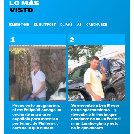
LO MÁS
VISTO
ELMOTOR
EL HUFFPOST
EL PAÍS
AS
CADENA SER
1
2
Pocos se lo imaginarían:
Se encontró a Leo Messi
el rey Felipe VI escoge un
en un aparcamiento... y
coche de una marca
descubrió la bestia que
española para moverse
conduce: no es un Ferrari
por Palma de Mallorca y
ni un Lamborghini y esto
esto es lo que cuesta
es lo que cuesta