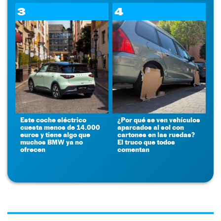
3
4
Este coche eléctrico
¿Por qué se ven vehículos
cuesta menos de 14.000
aparcados al sol con
euros y tiene algo que
cartones en las ruedas?
muchos BMW ya no
El truco que todos
ofrecen
comentan