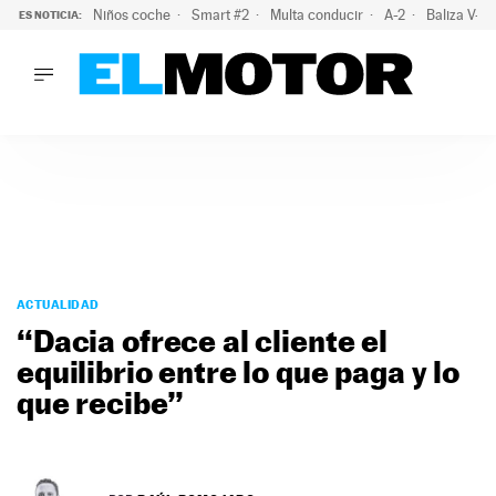
Niños coche
Smart #2
Multa conducir
A-2
Baliza V-1
ES NOTICIA:
LO ÚLTIMO
La policía advierte de este peligro y esta es una buena soluc
LO ÚLTIMO
La policía advierte de este peligro y esta es una buena soluci
ACTUALIDAD
ELÉCTRICOS
CONDUCIR
PRUEBAS
Saltar
VIRALES
al
ACTUALIDAD
PODCAST
contenido
“Dacia ofrece al cliente el
MOTOS
equilibrio entre lo que paga y lo
TECNOLOGÍA
que recibe”
SUPERCOCHES
MOTORTV
PREMIOS
SERVICIOS