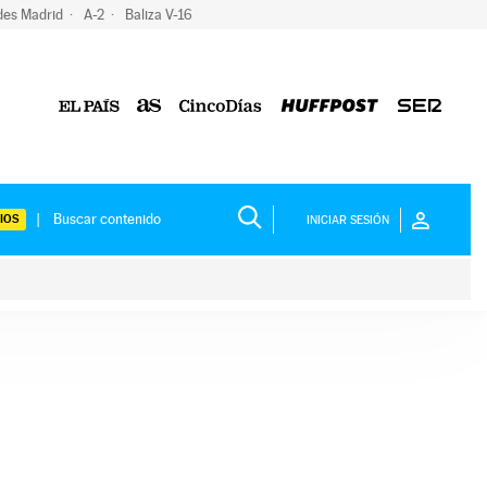
des Madrid
A-2
Baliza V-16
IOS
INICIAR SESIÓN