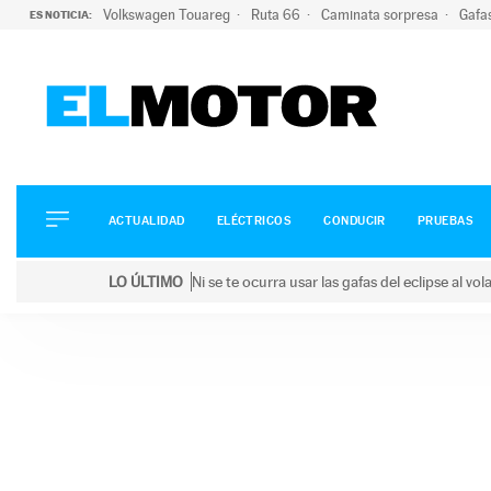
Volkswagen Touareg
Ruta 66
Caminata sorpresa
Gafa
ES NOTICIA:
ACTUALIDAD
ELÉCTRICOS
CONDUCIR
ACTUALIDAD
ELÉCTRICOS
CONDUCIR
PRUEBAS
PRUEBAS
Saltar
VIRALES
LO ÚLTIMO
Ni se te ocurra usar las gafas del eclipse al v
al
PODCAST
LO ÚLTIMO
Ni se te ocurra usar las gafas del eclipse al volant
contenido
MOTOS
TECNOLOGÍA
SUPERCOCHES
MOTORTV
PREMIOS
SERVICIOS