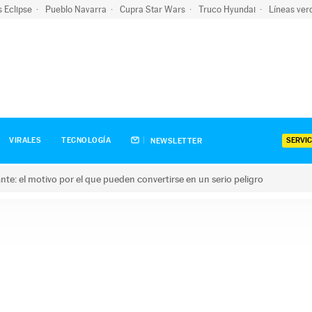
s Eclipse
Pueblo Navarra
Cupra Star Wars
Truco Hyundai
Líneas ver
SERVIC
VIRALES
TECNOLOGÍA
NEWSLETTER
olante: el motivo por el que pueden convertirse en un serio peligro
e: el motivo por el que pueden convertirse en un serio peligro