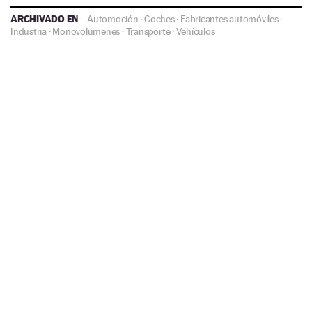
ARCHIVADO EN
Automoción
·
Coches
·
Fabricantes automóviles
·
Industria
·
Monovolúmenes
·
Transporte
·
Vehículos