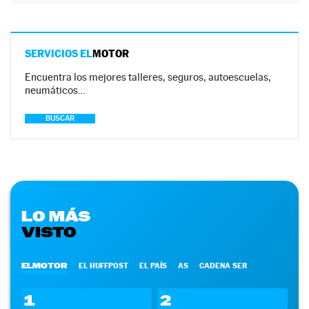
SERVICIOS EL
MOTOR
Encuentra los mejores talleres, seguros, autoescuelas,
neumáticos…
BUSCAR
LO MÁS
VISTO
ELMOTOR
EL HUFFPOST
EL PAÍS
AS
CADENA SER
1
2