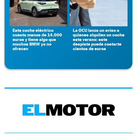
Este coche eléctrico
La OCU lanza un aviso a
cuesta menos de 14.000
quienes alquilen un coche
euros y tiene algo que
este verano: este
muchos BMW ya no
despiste puede costarte
ofrecen
cientos de euros