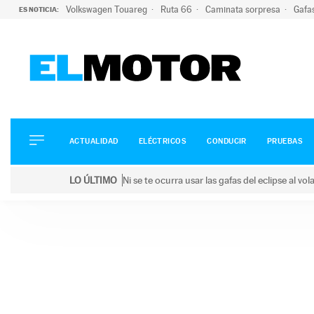
Volkswagen Touareg
Ruta 66
Caminata sorpresa
Gafa
ES NOTICIA:
ACTUALIDAD
ELÉCTRICOS
CONDUCIR
ACTUALIDAD
ELÉCTRICOS
CONDUCIR
PRUEBAS
PRUEBAS
Saltar
VIRALES
LO ÚLTIMO
Ni se te ocurra usar las gafas del eclipse al v
al
PODCAST
LO ÚLTIMO
Ni se te ocurra usar las gafas del eclipse al volant
contenido
MOTOS
TECNOLOGÍA
SUPERCOCHES
MOTORTV
PREMIOS
SERVICIOS