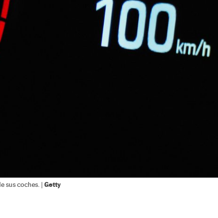
Getty
de sus coches. |