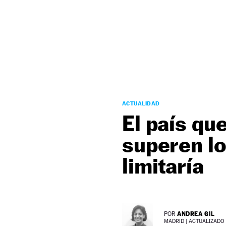
NEWSLETTER
SÍGUENOS
ACTUALIDAD
El país qu
superen lo
limitaría
ANDREA GIL
POR
MADRID |
ACTUALIZADO 3