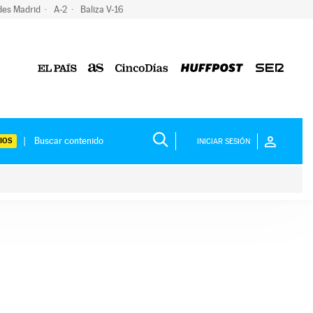
des Madrid
A-2
Baliza V-16
IOS
INICIAR SESIÓN