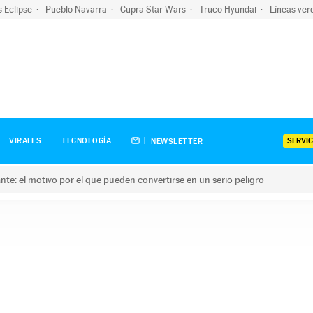
s Eclipse
Pueblo Navarra
Cupra Star Wars
Truco Hyundai
Líneas ver
SERVIC
VIRALES
TECNOLOGÍA
NEWSLETTER
olante: el motivo por el que pueden convertirse en un serio peligro
e: el motivo por el que pueden convertirse en un serio peligro