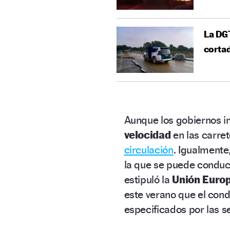
La DGT
cortad
Aunque los gobiernos i
velocidad
en las carret
circulación
. Igualmente
la que se puede conduc
estipuló la
Unión Euro
este verano que el con
especificados por las s