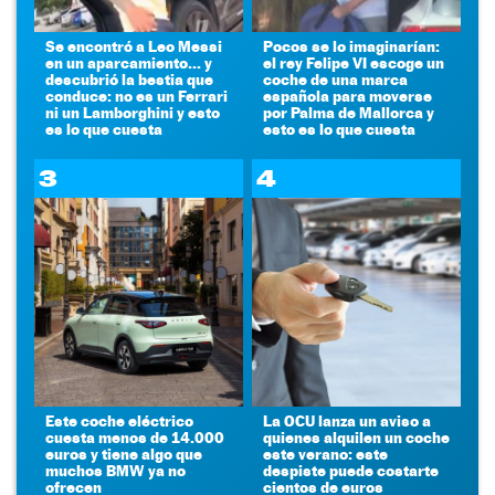
Se encontró a Leo Messi
Pocos se lo imaginarían:
en un aparcamiento... y
el rey Felipe VI escoge un
descubrió la bestia que
coche de una marca
conduce: no es un Ferrari
española para moverse
ni un Lamborghini y esto
por Palma de Mallorca y
es lo que cuesta
esto es lo que cuesta
3
4
Este coche eléctrico
La OCU lanza un aviso a
cuesta menos de 14.000
quienes alquilen un coche
euros y tiene algo que
este verano: este
muchos BMW ya no
despiste puede costarte
ofrecen
cientos de euros