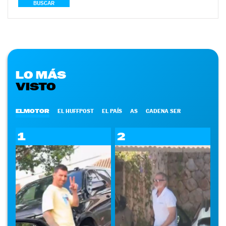
BUSCAR
LO MÁS
VISTO
ELMOTOR
EL HUFFPOST
EL PAÍS
AS
CADENA SER
1
2