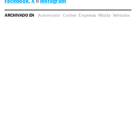
Facebook
,
X
o
Instagram
ARCHIVADO EN
Automoción
·
Coches
·
Empresas
·
Mazda
·
Vehículos