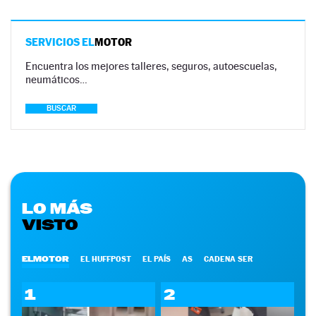
SERVICIOS EL
MOTOR
Encuentra los mejores talleres, seguros, autoescuelas,
neumáticos…
BUSCAR
LO MÁS
VISTO
ELMOTOR
EL HUFFPOST
EL PAÍS
AS
CADENA SER
1
2