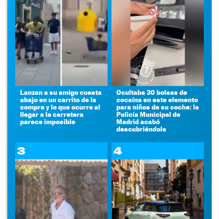
Lanzan a su amigo cuesta
Ocultaba 30 bolsas de
abajo en un carrito de la
cocaína en este elemento
compra y lo que ocurre al
para niños de su coche: la
llegar a la carretera
Policía Municipal de
parece imposible
Madrid acabó
descubriéndola
3
4