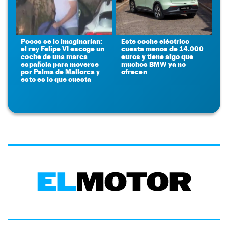
Pocos se lo imaginarían:
Este coche eléctrico
el rey Felipe VI escoge un
cuesta menos de 14.000
coche de una marca
euros y tiene algo que
española para moverse
muchos BMW ya no
por Palma de Mallorca y
ofrecen
esto es lo que cuesta