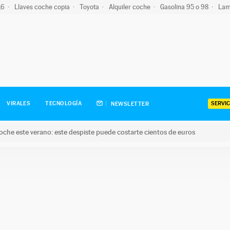
-16
Llaves coche copia
Toyota
Alquiler coche
Gasolina 95 o 98
Lam
SERVIC
VIRALES
TECNOLOGÍA
NEWSLETTER
oche este verano: este despiste puede costarte cientos de euros
este verano: este despiste puede costarte cientos de euros