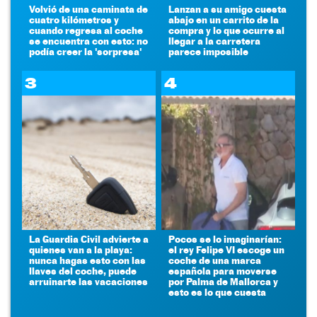
Volvió de una caminata de
Lanzan a su amigo cuesta
cuatro kilómetros y
abajo en un carrito de la
cuando regresa al coche
compra y lo que ocurre al
se encuentra con esto: no
llegar a la carretera
podía creer la 'sorpresa'
parece imposible
3
4
La Guardia Civil advierte a
Pocos se lo imaginarían:
quienes van a la playa:
el rey Felipe VI escoge un
nunca hagas esto con las
coche de una marca
llaves del coche, puede
española para moverse
arruinarte las vacaciones
por Palma de Mallorca y
esto es lo que cuesta