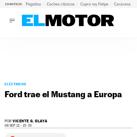
Pegatina
Coches clásicos
Cupra rey Felipe
Caravana lig
ES NOTICIA:
LO ÚLTIMO
¿Conocías esta pegatina de moda?: puede salvar tu coche d
LO ÚLTIMO
¿Conocías esta pegatina de moda?: puede salvar tu coche de
ACTUALIDAD
ELÉCTRICOS
CONDUCIR
PRUEBAS
Saltar
VIRALES
al
ELÉCTRICOS
PODCAST
contenido
Ford trae el Mustang a Europa
MOTOS
TECNOLOGÍA
SUPERCOCHES
MOTORTV
VICENTE G. OLAYA
POR
PREMIOS
06 SEP 12 - 15: 33
SERVICIOS