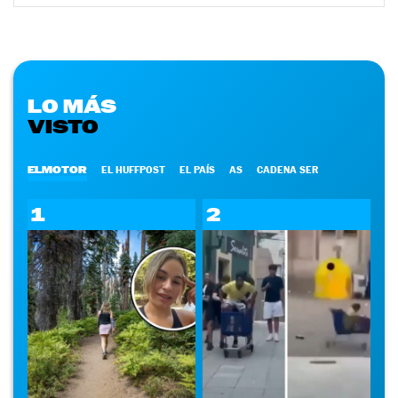
LO MÁS
VISTO
ELMOTOR
EL HUFFPOST
EL PAÍS
AS
CADENA SER
1
2