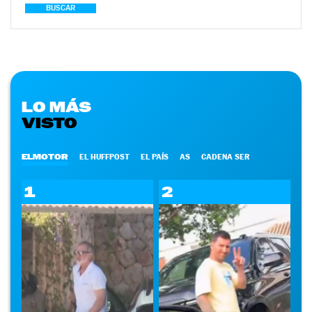
BUSCAR
LO MÁS
VISTO
ELMOTOR
EL HUFFPOST
EL PAÍS
AS
CADENA SER
1
2