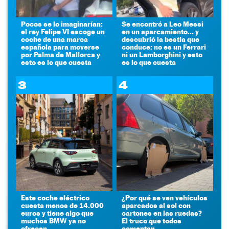
Pocos se lo imaginarían:
Se encontró a Leo Messi
el rey Felipe VI escoge un
en un aparcamiento... y
coche de una marca
descubrió la bestia que
española para moverse
conduce: no es un Ferrari
por Palma de Mallorca y
ni un Lamborghini y esto
esto es lo que cuesta
es lo que cuesta
3
4
Este coche eléctrico
¿Por qué se ven vehículos
cuesta menos de 14.000
aparcados al sol con
euros y tiene algo que
cartones en las ruedas?
muchos BMW ya no
El truco que todos
ofrecen
comentan