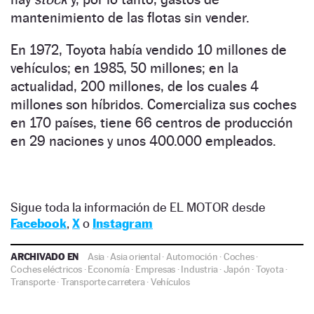
mantenimiento de las flotas sin vender.
En 1972, Toyota había vendido 10 millones de
vehículos; en 1985, 50 millones; en la
actualidad, 200 millones, de los cuales 4
millones son híbridos. Comercializa sus coches
en 170 países, tiene 66 centros de producción
en 29 naciones y unos 400.000 empleados.
Sigue toda la información de EL MOTOR desde
Facebook
,
X
o
Instagram
ARCHIVADO EN
Asia
·
Asia oriental
·
Automoción
·
Coches
·
Coches eléctricos
·
Economía
·
Empresas
·
Industria
·
Japón
·
Toyota
·
Transporte
·
Transporte carretera
·
Vehículos