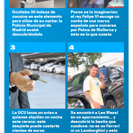
Ocultaba 30 bolsas de
Pocos se lo imaginarían:
cocaína en este elemento
el rey Felipe VI escoge un
para niños de su coche: la
coche de una marca
Policía Municipal de
española para moverse
Madrid acabó
por Palma de Mallorca y
descubriéndola
esto es lo que cuesta
3
4
La OCU lanza un aviso a
Se encontró a Leo Messi
quienes alquilen un coche
en un aparcamiento... y
este verano: este
descubrió la bestia que
despiste puede costarte
conduce: no es un Ferrari
cientos de euros
ni un Lamborghini y esto