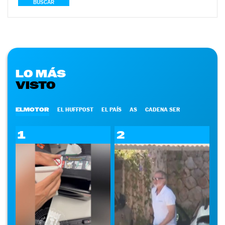
BUSCAR
LO MÁS
VISTO
ELMOTOR
EL HUFFPOST
EL PAÍS
AS
CADENA SER
1
2