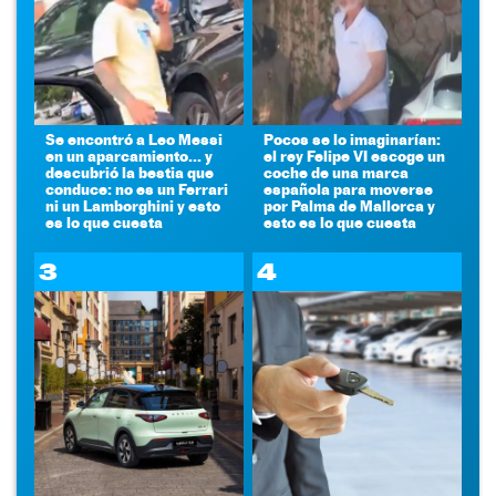
Se encontró a Leo Messi
Pocos se lo imaginarían:
en un aparcamiento... y
el rey Felipe VI escoge un
descubrió la bestia que
coche de una marca
conduce: no es un Ferrari
española para moverse
ni un Lamborghini y esto
por Palma de Mallorca y
es lo que cuesta
esto es lo que cuesta
3
4