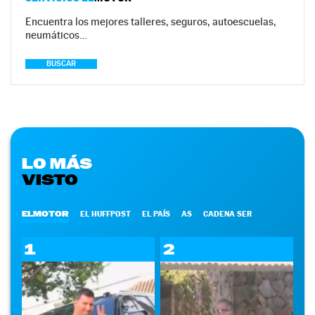
Encuentra los mejores talleres, seguros, autoescuelas,
neumáticos…
BUSCAR
LO MÁS
VISTO
ELMOTOR
EL HUFFPOST
EL PAÍS
AS
CADENA SER
1
2