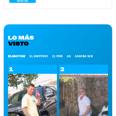
BUSCAR
LO MÁS
VISTO
ELMOTOR
EL HUFFPOST
EL PAÍS
AS
CADENA SER
1
2