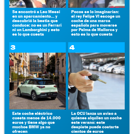
Se encontró a Leo Messi
Pocos se lo imaginarían:
en un aparcamiento... y
el rey Felipe VI escoge un
descubrió la bestia que
coche de una marca
conduce: no es un Ferrari
española para moverse
ni un Lamborghini y esto
por Palma de Mallorca y
es lo que cuesta
esto es lo que cuesta
3
4
Este coche eléctrico
La OCU lanza un aviso a
cuesta menos de 14.000
quienes alquilen un coche
euros y tiene algo que
este verano: este
muchos BMW ya no
despiste puede costarte
ofrecen
cientos de euros