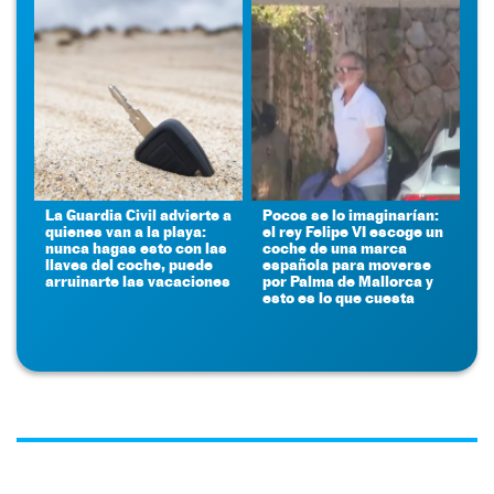
La Guardia Civil advierte a
Pocos se lo imaginarían:
quienes van a la playa:
el rey Felipe VI escoge un
nunca hagas esto con las
coche de una marca
llaves del coche, puede
española para moverse
arruinarte las vacaciones
por Palma de Mallorca y
esto es lo que cuesta