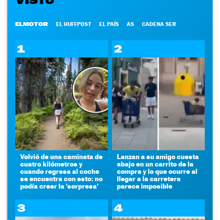
ELMOTOR
EL HUFFPOST
EL PAÍS
AS
CADENA SER
1
2
Volvió de una caminata de
Lanzan a su amigo cuesta
cuatro kilómetros y
abajo en un carrito de la
cuando regresa al coche
compra y lo que ocurre al
se encuentra con esto: no
llegar a la carretera
podía creer la 'sorpresa'
parece imposible
3
4