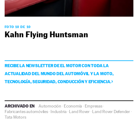
FOTO 10 DE 10
Kahn Flying Huntsman
RECIBE LA NEWSLETTER DE EL MOTOR CON TODA LA
ACTUALIDAD DEL MUNDO DEL AUTOMÓVIL Y LA MOTO,
TECNOLOGÍA, SEGURIDAD, CONDUCCIÓN Y EFICIENCIA.
ARCHIVADO EN
Automoción
·
Economía
·
Empresas
·
Fabricantes automóviles
·
Industria
·
Land Rover
·
Land Rover Defender
·
Tata Motors