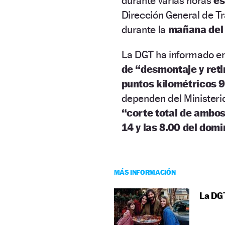
durante varias horas
es
Dirección General de Trá
durante la
mañana del
La DGT ha informado en
de “desmontaje y ret
puntos kilométricos 9
dependen del Ministerio
“corte total de ambo
14 y las 8.00 del dom
MÁS INFORMACIÓN
La DGT