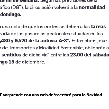
te fin de semana.
Según las previsiones de la
fico (DGT), la circulación volverá a la
normalidad
 domingo.
 una nota de que los cortes se deben a las
tareas
irada
de las pasarelas peatonales situadas en los
,480 y 9,520 de la autovía A-3”.
Estas obras, que
 de Transportes y Movilidad Sostenible, obligarán a
s sentidos
de dicha vía” entre las
23.00 del sábad
ingo 15
de diciembre.
 sorprende con una web de ‘recetas’ para la Navidad