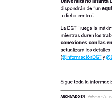
Universitario Infanta
dispondrán de “un
equ
a dicho centro”.
La DGT “ruega la máxim
mientras duren los trab
conexiones con las e
actualizará los detalles
(
@InformaciónDGT
y
@D
Sigue toda la informa
ARCHIVADO EN
Autovías
Carret
·