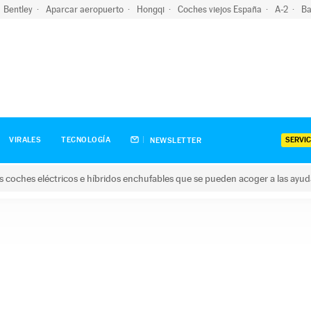
Bentley
Aparcar aeropuerto
Hongqi
Coches viejos España
A-2
Ba
SERVIC
VIRALES
TECNOLOGÍA
NEWSLETTER
s coches eléctricos e híbridos enchufables que se pueden acoger a las ayu
hes eléctricos e híbridos enchufables que se pueden acoger a la