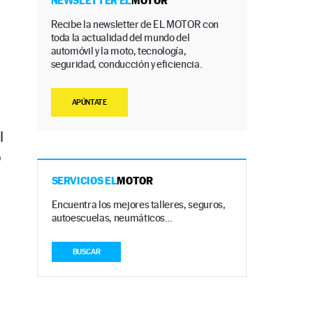
NEWSLETTER EL
MOTOR
Recibe la newsletter de EL MOTOR con
toda la actualidad del mundo del
automóvil y la moto, tecnología,
seguridad, conducción y eficiencia.
APÚNTATE
l
o
SERVICIOS EL
MOTOR
Encuentra los mejores talleres, seguros,
autoescuelas, neumáticos…
BUSCAR