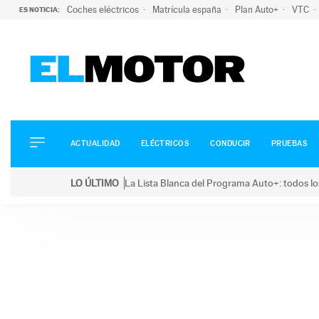
Coches eléctricos
Matrícula españa
Plan Auto+
VTC
ES NOTICIA:
ACTUALIDAD
ELÉCTRICOS
CONDUCIR
ACTUALIDAD
ELÉCTRICOS
CONDUCIR
PRUEBAS
PRUEBAS
Saltar
VIRALES
LO ÚLTIMO
La Lista Blanca del Programa Auto+: todos lo
al
PODCAST
LO ÚLTIMO
La Lista Blanca del Programa Auto+: todos los coc
contenido
MOTOS
TECNOLOGÍA
SUPERCOCHES
MOTORTV
PREMIOS
SERVICIOS