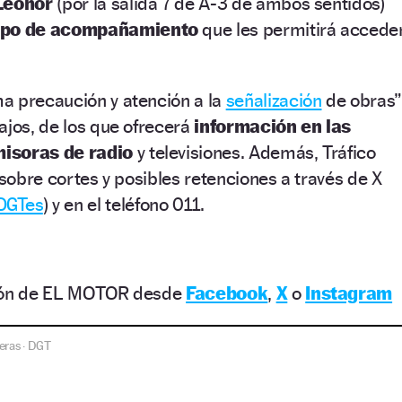
 Leonor
(por la salida 7 de A-3 de ambos sentidos)
ipo de acompañamiento
que les permitirá accede
a precaución y atención a la
señalización
de obras”
ajos, de los que ofrecerá
información en las
misoras de radio
y televisiones. Además, Tráfico
 sobre cortes y posibles retenciones a través de X
GTes
) y en el teléfono 011.
ción de EL MOTOR desde
Facebook
,
X
o
Instagram
eras
DGT
·