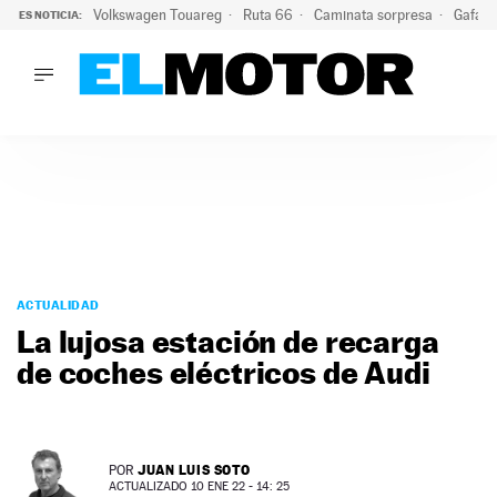
Volkswagen Touareg
Ruta 66
Caminata sorpresa
Gafas 
ES NOTICIA:
LO ÚLTIMO
Ni se te ocurra usar las gafas del eclipse al volante: el moti
LO ÚLTIMO
Ni se te ocurra usar las gafas del eclipse al volante: el motiv
ACTUALIDAD
ELÉCTRICOS
CONDUCIR
PRUEBAS
Saltar
VIRALES
al
ACTUALIDAD
PODCAST
contenido
La lujosa estación de recarga
MOTOS
de coches eléctricos de Audi
TECNOLOGÍA
SUPERCOCHES
MOTORTV
PREMIOS
JUAN LUIS SOTO
POR
SERVICIOS
ACTUALIZADO 10 ENE 22 - 14: 25