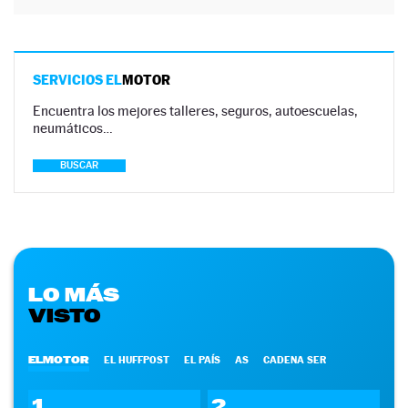
SERVICIOS EL
MOTOR
Encuentra los mejores talleres, seguros, autoescuelas,
neumáticos…
BUSCAR
LO MÁS
VISTO
ELMOTOR
EL HUFFPOST
EL PAÍS
AS
CADENA SER
1
2