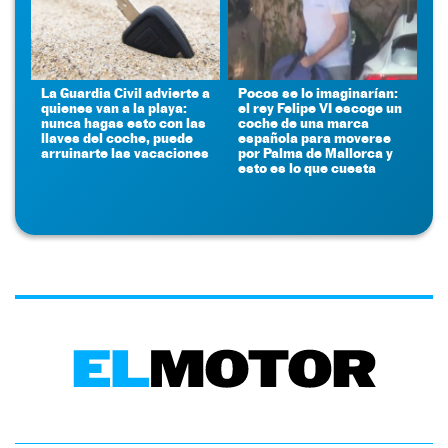
La Guardia Civil advierte a
Pocos se lo imaginarían:
quienes van a la playa:
el rey Felipe VI escoge un
nunca hagas esto con las
coche de una marca
llaves del coche, puede
española para moverse
arruinarte las vacaciones
por Palma de Mallorca y
esto es lo que cuesta