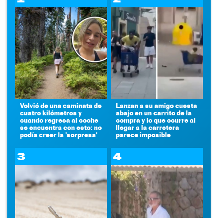
Volvió de una caminata de
Lanzan a su amigo cuesta
cuatro kilómetros y
abajo en un carrito de la
cuando regresa al coche
compra y lo que ocurre al
se encuentra con esto: no
llegar a la carretera
podía creer la 'sorpresa'
parece imposible
3
4