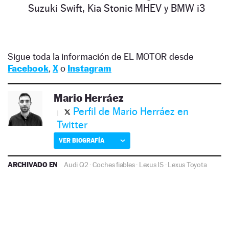
Suzuki Swift, Kia Stonic MHEV y BMW i3
Sigue toda la información de EL MOTOR desde
Facebook
,
X
o
Instagram
Mario Herráez
Perfil de Mario Herráez en
Twitter
VER BIOGRAFÍA
ARCHIVADO EN
Audi Q2
·
Coches fiables
·
Lexus IS
·
Lexus
Toyota