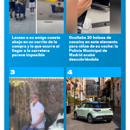
Lanzan a su amigo cuesta
Ocultaba 30 bolsas de
abajo en un carrito de la
cocaína en este elemento
compra y lo que ocurre al
para niños de su coche: la
llegar a la carretera
Policía Municipal de
parece imposible
Madrid acabó
descubriéndola
3
4