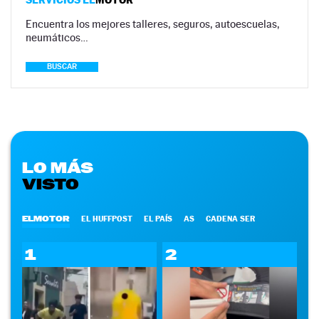
Encuentra los mejores talleres, seguros, autoescuelas,
neumáticos…
BUSCAR
LO MÁS
VISTO
ELMOTOR
EL HUFFPOST
EL PAÍS
AS
CADENA SER
1
2