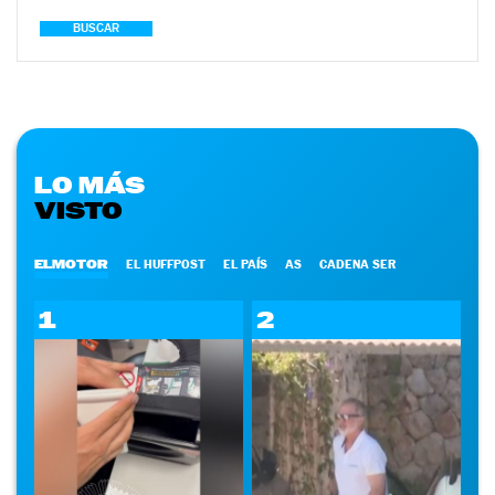
BUSCAR
LO MÁS
VISTO
ELMOTOR
EL HUFFPOST
EL PAÍS
AS
CADENA SER
1
2