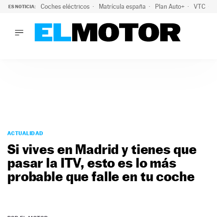
Coches eléctricos
Matrícula españa
Plan Auto+
VTC
ES NOTICIA:
LO ÚLTIMO
La Lista Blanca del Programa Auto+: todos los coches eléct
LO ÚLTIMO
La Lista Blanca del Programa Auto+: todos los coches eléctr
ACTUALIDAD
ELÉCTRICOS
CONDUCIR
PRUEBAS
Saltar
VIRALES
al
ACTUALIDAD
PODCAST
contenido
Si vives en Madrid y tienes que
MOTOS
pasar la ITV, esto es lo más
TECNOLOGÍA
probable que falle en tu coche
SUPERCOCHES
MOTORTV
PREMIOS
SERVICIOS