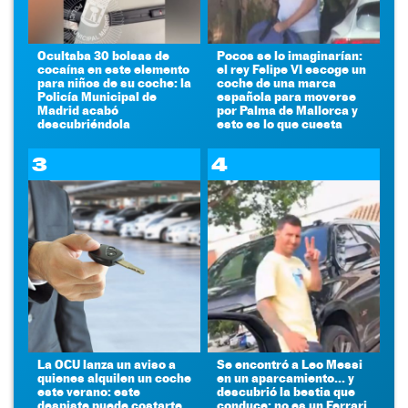
Ocultaba 30 bolsas de
Pocos se lo imaginarían:
cocaína en este elemento
el rey Felipe VI escoge un
para niños de su coche: la
coche de una marca
Policía Municipal de
española para moverse
Madrid acabó
por Palma de Mallorca y
descubriéndola
esto es lo que cuesta
3
4
La OCU lanza un aviso a
Se encontró a Leo Messi
quienes alquilen un coche
en un aparcamiento... y
este verano: este
descubrió la bestia que
despiste puede costarte
conduce: no es un Ferrari