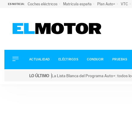
Coches eléctricos
Matrícula españa
Plan Auto+
VTC
ES NOTICIA:
ACTUALIDAD
ELÉCTRICOS
CONDUCIR
ACTUALIDAD
ELÉCTRICOS
CONDUCIR
PRUEBAS
PRUEBAS
Saltar
VIRALES
LO ÚLTIMO
La Lista Blanca del Programa Auto+: todos lo
al
PODCAST
LO ÚLTIMO
La Lista Blanca del Programa Auto+: todos los coc
contenido
MOTOS
TECNOLOGÍA
SUPERCOCHES
MOTORTV
PREMIOS
SERVICIOS