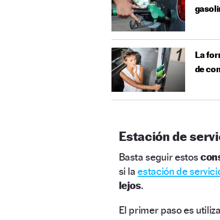
gasoli
La for
de co
Estación de serv
Basta seguir estos
con
si la
estación de servici
lejos
.
El primer paso es utiliz