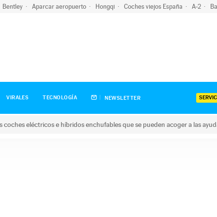
Bentley
Aparcar aeropuerto
Hongqi
Coches viejos España
A-2
Ba
SERVIC
VIRALES
TECNOLOGÍA
NEWSLETTER
s coches eléctricos e híbridos enchufables que se pueden acoger a las ayu
hes eléctricos e híbridos enchufables que se pueden acoger a la