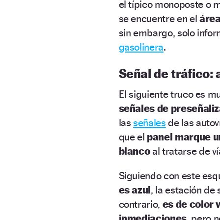
el típico
monoposte o m
se encuentre en el
área
sin embargo, solo info
gasolinera
.
Señal de tráfico: 
El siguiente truco es mu
señales de preseñali
las
señales
de las autov
que el
panel marque u
blanco
al tratarse de v
Siguiendo con este esq
es azul
, la estación de
contrario,
es de color 
inmediaciones
, pero n