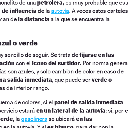
onolito de una
petrolera,
es muy probable que est
 de influencia
de la
autovía
. A veces estos carteles
rman de
la distancia
a la que se encuentra la
azul o verde
y sencillo de seguir. Se trata de
fijarse en las
zación
con el
icono del surtidor
. Por norma general
ías son azules, y solo cambian de color en caso de
na salida inmediata
, que puede ser
verde o
ías de inferior rango.
uema de colores, si el
panel de salida inmediata
 servicio estará
en un lateral de la autovía
; si, por e
verde
, la
gasolinera
se ubicará
en las
o en la autovía. Y si
es blanco
, para dar con la