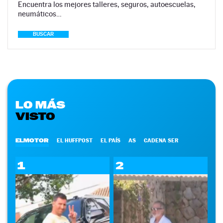
Encuentra los mejores talleres, seguros, autoescuelas,
neumáticos…
BUSCAR
LO MÁS
VISTO
ELMOTOR
EL HUFFPOST
EL PAÍS
AS
CADENA SER
1
2