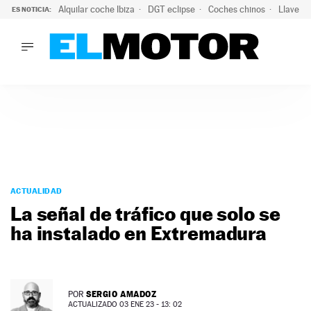
Alquilar coche Ibiza
DGT eclipse
Coches chinos
Llaves 
ES NOTICIA:
LO ÚLTIMO
Hongqi prepara su desembarco en España: SUV eléctricos c
LO ÚLTIMO
Hongqi prepara su desembarco en España: SUV eléctricos c
ACTUALIDAD
ELÉCTRICOS
CONDUCIR
PRUEBAS
Saltar
VIRALES
al
ACTUALIDAD
PODCAST
contenido
La señal de tráfico que solo se
MOTOS
ha instalado en Extremadura
TECNOLOGÍA
SUPERCOCHES
MOTORTV
PREMIOS
SERGIO AMADOZ
POR
SERVICIOS
ACTUALIZADO 03 ENE 23 - 13: 02