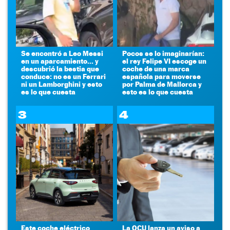
Se encontró a Leo Messi
Pocos se lo imaginarían:
en un aparcamiento... y
el rey Felipe VI escoge un
descubrió la bestia que
coche de una marca
conduce: no es un Ferrari
española para moverse
ni un Lamborghini y esto
por Palma de Mallorca y
es lo que cuesta
esto es lo que cuesta
3
4
Este coche eléctrico
La OCU lanza un aviso a