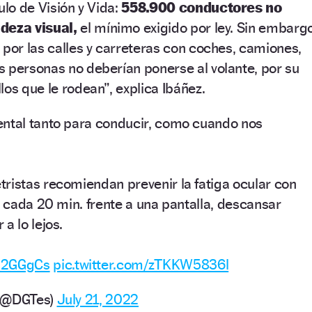
ulo de Visión y Vida:
558.900 conductores no
udeza visual,
el mínimo exigido por ley. Sin embargo
 por las calles y carreteras con coches, camiones,
 personas no deberían ponerse al volante, por su
llos que le rodean”, explica Ibáñez.
ntal tanto para conducir, como cuando nos
ristas recomiendan prevenir la fatiga ocular con
: cada 20 min. frente a una pantalla, descansar
a lo lejos.
g02GGgCs
pic.twitter.com/zTKKW5836l
o (@DGTes)
July 21, 2022