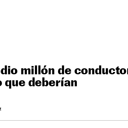
io millón de conductor
o que deberían
Z