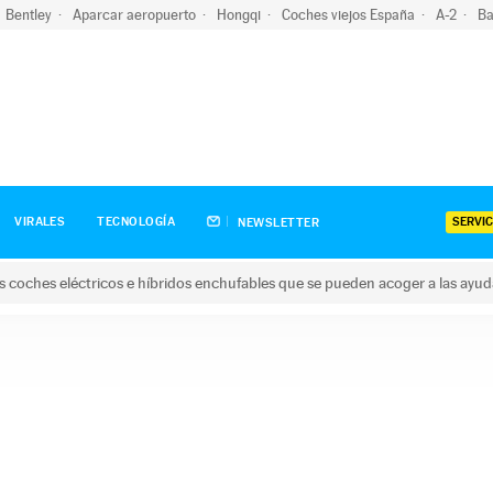
Bentley
Aparcar aeropuerto
Hongqi
Coches viejos España
A-2
Ba
SERVIC
VIRALES
TECNOLOGÍA
NEWSLETTER
s coches eléctricos e híbridos enchufables que se pueden acoger a las ayu
hes eléctricos e híbridos enchufables que se pueden acoger a la