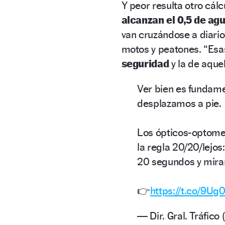
Y peor resulta otro cálc
alcanzan el 0,5 de ag
van cruzándose a diario
motos y peatones. “Esas
seguridad
y la de aque
Ver bien es fundame
desplazamos a pie.
Los ópticos-optomet
la regla 20/20/lejos
20 segundos y mirar 
👉
https://t.co/9U
— Dir. Gral. Tráfic