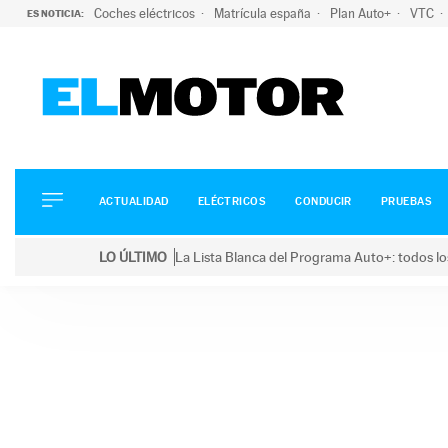
Coches eléctricos
Matrícula españa
Plan Auto+
VTC
ES NOTICIA:
ACTUALIDAD
ELÉCTRICOS
CONDUCIR
ACTUALIDAD
ELÉCTRICOS
CONDUCIR
PRUEBAS
PRUEBAS
Saltar
VIRALES
LO ÚLTIMO
La Lista Blanca del Programa Auto+: todos lo
al
PODCAST
LO ÚLTIMO
La Lista Blanca del Programa Auto+: todos los coc
contenido
MOTOS
TECNOLOGÍA
SUPERCOCHES
MOTORTV
PREMIOS
SERVICIOS