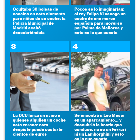
Ocultaba 30 bolsas de
Pocos se lo imaginarían:
cocaína en este elemento
el rey Felipe VI escoge un
para niños de su coche: la
coche de una marca
Policía Municipal de
española para moverse
Madrid acabó
por Palma de Mallorca y
descubriéndola
esto es lo que cuesta
3
4
La OCU lanza un aviso a
Se encontró a Leo Messi
quienes alquilen un coche
en un aparcamiento... y
este verano: este
descubrió la bestia que
despiste puede costarte
conduce: no es un Ferrari
cientos de euros
ni un Lamborghini y esto
es lo que cuesta