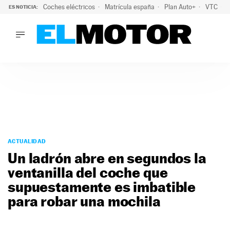
Coches eléctricos
Matrícula españa
Plan Auto+
VTC
ES NOTICIA:
LO ÚLTIMO
La Lista Blanca del Programa Auto+: todos los coches eléct
LO ÚLTIMO
La Lista Blanca del Programa Auto+: todos los coches eléctr
ACTUALIDAD
ELÉCTRICOS
CONDUCIR
PRUEBAS
Saltar
VIRALES
al
ACTUALIDAD
PODCAST
contenido
Un ladrón abre en segundos la
MOTOS
ventanilla del coche que
TECNOLOGÍA
supuestamente es imbatible
SUPERCOCHES
MOTORTV
para robar una mochila
PREMIOS
SERVICIOS