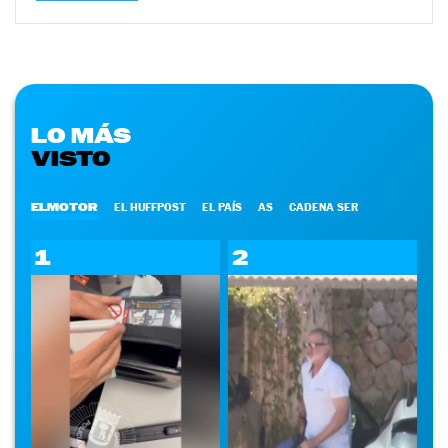
LO MÁS
VISTO
ELMOTOR
EL HUFFPOST
EL PAÍS
AS
CADENA SER
1
2