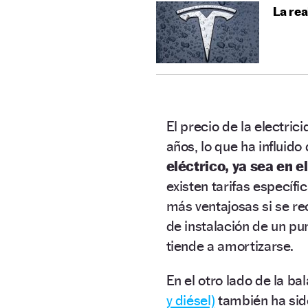
La rea
El precio de la electri
años, lo que ha influid
eléctrico, ya sea en e
existen tarifas específ
más ventajosas si se r
de instalación de un pu
tiende a amortizarse.
En el otro lado de la ba
y diésel)
también ha sido