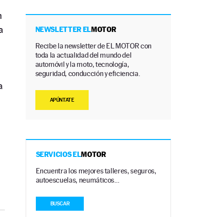
n
a
NEWSLETTER EL
MOTOR
Recibe la newsletter de EL MOTOR con
toda la actualidad del mundo del
automóvil y la moto, tecnología,
.
seguridad, conducción y eficiencia.
a
APÚNTATE
SERVICIOS EL
MOTOR
Encuentra los mejores talleres, seguros,
autoescuelas, neumáticos…
BUSCAR