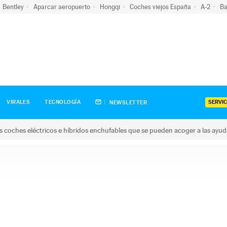
Bentley
Aparcar aeropuerto
Hongqi
Coches viejos España
A-2
Ba
SERVIC
VIRALES
TECNOLOGÍA
NEWSLETTER
s coches eléctricos e híbridos enchufables que se pueden acoger a las ayu
hes eléctricos e híbridos enchufables que se pueden acoger a la