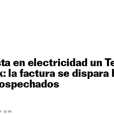
ta en electricidad un T
: la factura se dispara 
nsospechados
 - 12: 00