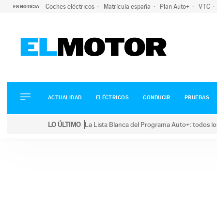
Coches eléctricos
Matrícula españa
Plan Auto+
VTC
ES NOTICIA:
ACTUALIDAD
ELÉCTRICOS
CONDUCIR
ACTUALIDAD
ELÉCTRICOS
CONDUCIR
PRUEBAS
PRUEBAS
Saltar
VIRALES
LO ÚLTIMO
La Lista Blanca del Programa Auto+: todos lo
al
PODCAST
LO ÚLTIMO
La Lista Blanca del Programa Auto+: todos los coc
contenido
MOTOS
TECNOLOGÍA
SUPERCOCHES
MOTORTV
PREMIOS
SERVICIOS