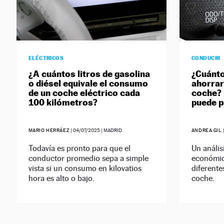
ELÉCTRICOS
CONDUCIR
¿A cuántos litros de gasolina
¿Cuánto
o diésel equivale el consumo
ahorrar
de un coche eléctrico cada
coche? 
100 kilómetros?
puede p
MARIO HERRÁEZ
|
04/07/2025
| MADRID
ANDREA GIL
Todavía es pronto para que el
Un anális
conductor promedio sepa a simple
económic
vista si un consumo en kilovatios
diferente
hora es alto o bajo.
coche.