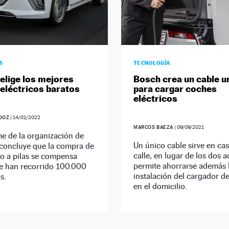
S
TECNOLOGÍA
elige los mejores
Bosch crea un cable u
eléctricos baratos
para cargar coches
eléctricos
DOZ
|
14/01/2022
MARCOS BAEZA
|
09/09/2021
e de la organización de
Un único cable sirve en cas
 concluye que la compra de
calle, en lugar de los dos a
o a pilas se compensa
permite ahorrarse además 
e han recorrido 100.000
instalación del cargador d
s.
en el domicilio.