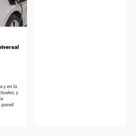
niversal
a y en la
ctuales, y
la
e pared