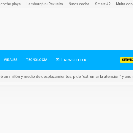
 coche playa
Lamborghini Revuelto
Niños coche
Smart #2
Multa con
SERVIC
VIRALES
TECNOLOGÍA
NEWSLETTER
revé un millón y medio de desplazamientos, pide “extremar la atención” y anu
n millón y medio de desplazamientos, pide “extremar la atención”