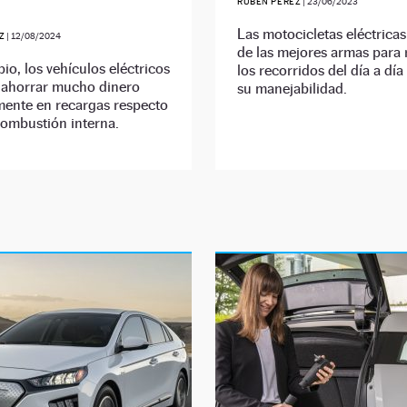
RUBÉN PÉREZ
|
23/06/2023
Las motocicletas eléctrica
Z
|
12/08/2024
de las mejores armas para r
pio, los vehículos eléctricos
los recorridos del día a día
 ahorrar mucho dinero
su manejabilidad.
ente en recargas respecto
combustión interna.