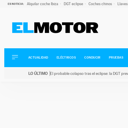
Alquilar coche Ibiza
DGT eclipse
Coches chinos
Llaves
ES NOTICIA:
ACTUALIDAD
ELÉCTRICOS
CONDUCIR
ACTUALIDAD
ELÉCTRICOS
CONDUCIR
PRUEBAS
PRUEBAS
Saltar
VIRALES
LO ÚLTIMO
El probable colapso tras el eclipse: la DGT p
al
PODCAST
LO ÚLTIMO
El probable colapso tras el eclipse: la DGT prevé u
contenido
MOTOS
TECNOLOGÍA
SUPERCOCHES
MOTORTV
PREMIOS
SERVICIOS