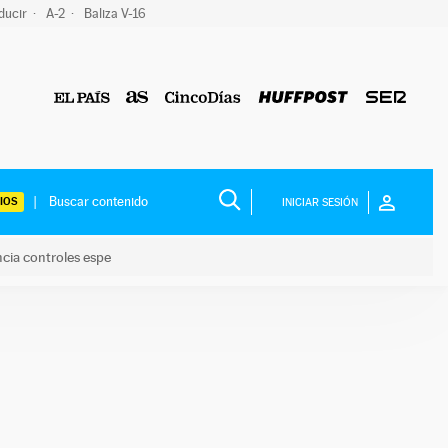
ducir
A-2
Baliza V-16
IOS
INICIAR SESIÓN
ncia controles espe
 y anuncia controles espe