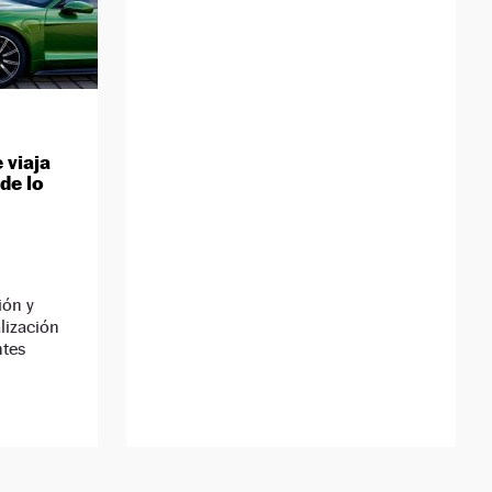
 viaja
de lo
ión y
lización
ntes