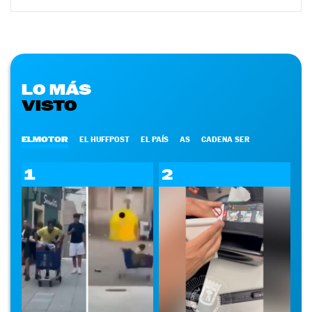
LO MÁS
VISTO
ELMOTOR
EL HUFFPOST
EL PAÍS
AS
CADENA SER
1
2