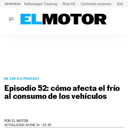
Volkswagen Touareg
Ruta 66
Caminata sorpresa
Gafas 
ES NOTICIA:
LO ÚLTIMO
Ni se te ocurra usar las gafas del eclipse al volante: el moti
LO ÚLTIMO
Ni se te ocurra usar las gafas del eclipse al volante: el motiv
ACTUALIDAD
ELÉCTRICOS
CONDUCIR
PRUEBAS
Saltar
VIRALES
al
DE 100 A 0 PODCAST
PODCAST
contenido
Episodio 52: cómo afecta el frío
MOTOS
al consumo de los vehículos
TECNOLOGÍA
SUPERCOCHES
MOTORTV
PREMIOS
POR
EL MOTOR
SERVICIOS
ACTUALIZADO 28 ENE 24 - 23: 55