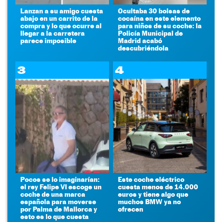
Lanzan a su amigo cuesta
Ocultaba 30 bolsas de
abajo en un carrito de la
cocaína en este elemento
compra y lo que ocurre al
para niños de su coche: la
llegar a la carretera
Policía Municipal de
parece imposible
Madrid acabó
descubriéndola
3
4
Pocos se lo imaginarían:
Este coche eléctrico
el rey Felipe VI escoge un
cuesta menos de 14.000
coche de una marca
euros y tiene algo que
española para moverse
muchos BMW ya no
por Palma de Mallorca y
ofrecen
esto es lo que cuesta