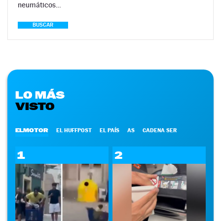
neumáticos…
BUSCAR
LO MÁS
VISTO
ELMOTOR
EL HUFFPOST
EL PAÍS
AS
CADENA SER
1
2