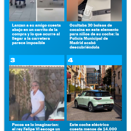
Lanzan a su amigo cuesta
Ocultaba 30 bolsas de
abajo en un carrito de la
cocaína en este elemento
compra y lo que ocurre al
para niños de su coche: la
llegar a la carretera
Policía Municipal de
parece imposible
Madrid acabó
descubriéndola
3
4
Pocos se lo imaginarían:
Este coche eléctrico
el rey Felipe VI escoge un
cuesta menos de 14.000