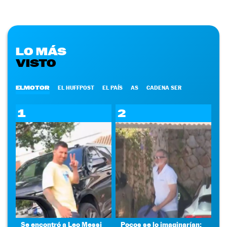
LO MÁS
VISTO
ELMOTOR
EL HUFFPOST
EL PAÍS
AS
CADENA SER
1
2
Se encontró a Leo Messi
Pocos se lo imaginarían: