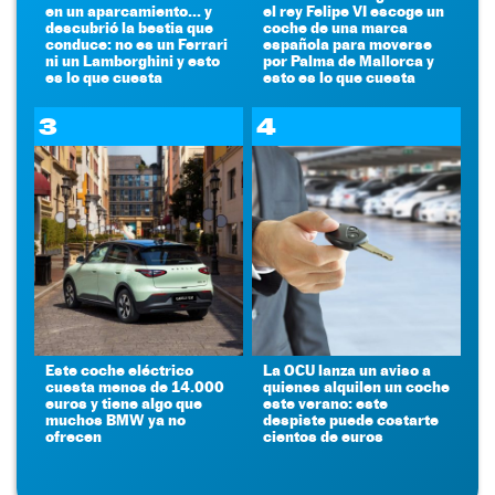
en un aparcamiento... y
el rey Felipe VI escoge un
descubrió la bestia que
coche de una marca
conduce: no es un Ferrari
española para moverse
ni un Lamborghini y esto
por Palma de Mallorca y
es lo que cuesta
esto es lo que cuesta
3
4
Este coche eléctrico
La OCU lanza un aviso a
cuesta menos de 14.000
quienes alquilen un coche
euros y tiene algo que
este verano: este
muchos BMW ya no
despiste puede costarte
ofrecen
cientos de euros