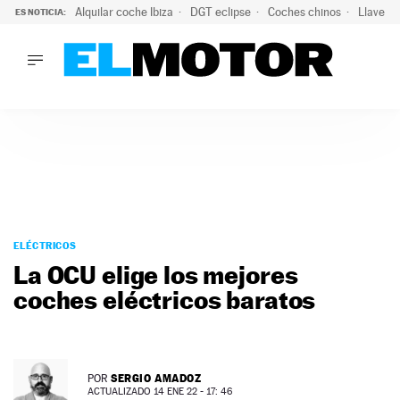
Alquilar coche Ibiza
DGT eclipse
Coches chinos
Llaves 
ES NOTICIA:
LO ÚLTIMO
Hongqi prepara su desembarco en España: SUV eléctricos c
LO ÚLTIMO
Hongqi prepara su desembarco en España: SUV eléctricos c
ACTUALIDAD
ELÉCTRICOS
CONDUCIR
PRUEBAS
Saltar
VIRALES
al
ELÉCTRICOS
PODCAST
contenido
La OCU elige los mejores
MOTOS
coches eléctricos baratos
TECNOLOGÍA
SUPERCOCHES
MOTORTV
PREMIOS
SERGIO AMADOZ
POR
SERVICIOS
ACTUALIZADO 14 ENE 22 - 17: 46