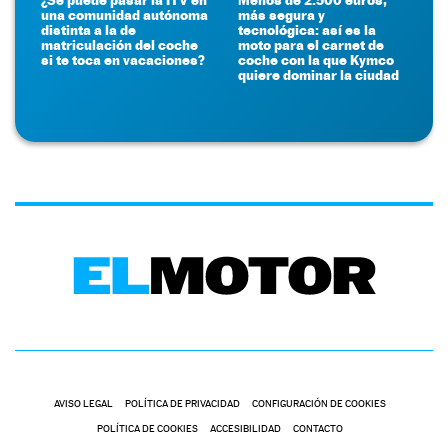
una comunidad autónoma
más segura y
distinta a la de
tecnológica: así es la
matriculación del coche
moto para el carnet de
si te toca en vacaciones?
coche con la que Kymco
quiere dominar la ciudad
AVISO LEGAL
POLÍTICA DE PRIVACIDAD
CONFIGURACIÓN DE COOKIES
POLÍTICA DE COOKIES
ACCESIBILIDAD
CONTACTO