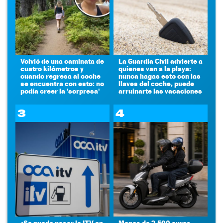
Volvió de una caminata de
La Guardia Civil advierte a
cuatro kilómetros y
quienes van a la playa:
cuando regresa al coche
nunca hagas esto con las
se encuentra con esto: no
llaves del coche, puede
podía creer la 'sorpresa'
arruinarte las vacaciones
3
4
¿Se puede pasar la ITV en
Menos de 2.500 euros,