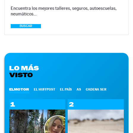
Encuentra los mejores talleres, seguros, autoescuelas,
neumáticos…
BUSCAR
LO MÁS
VISTO
ELMOTOR
EL HUFFPOST
EL PAÍS
AS
CADENA SER
1
2