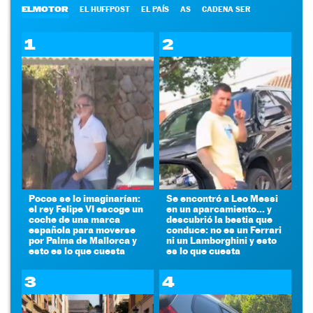
ELMOTOR
EL HUFFPOST
EL PAÍS
AS
CADENA SER
1
2
Pocos se lo imaginarían:
Se encontró a Leo Messi
el rey Felipe VI escoge un
en un aparcamiento... y
coche de una marca
descubrió la bestia que
española para moverse
conduce: no es un Ferrari
por Palma de Mallorca y
ni un Lamborghini y esto
esto es lo que cuesta
es lo que cuesta
3
4