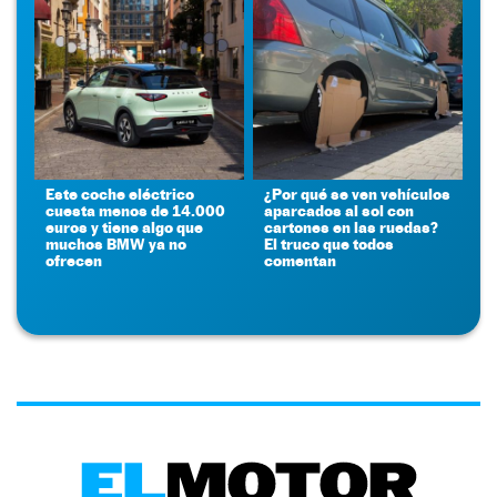
Este coche eléctrico
¿Por qué se ven vehículos
cuesta menos de 14.000
aparcados al sol con
euros y tiene algo que
cartones en las ruedas?
muchos BMW ya no
El truco que todos
ofrecen
comentan