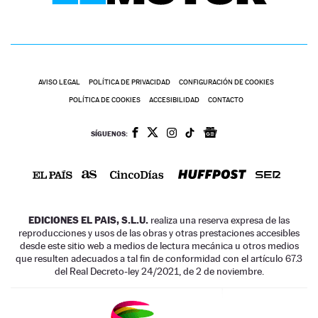
AVISO LEGAL
POLÍTICA DE PRIVACIDAD
CONFIGURACIÓN DE COOKIES
POLÍTICA DE COOKIES
ACCESIBILIDAD
CONTACTO
SÍGUENOS:
EDICIONES EL PAIS, S.L.U.
realiza una reserva expresa de las
reproducciones y usos de las obras y otras prestaciones accesibles
desde este sitio web a medios de lectura mecánica u otros medios
que resulten adecuados a tal fin de conformidad con el artículo 67.3
del Real Decreto-ley 24/2021, de 2 de noviembre.