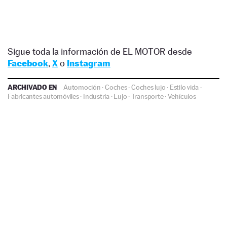
Sigue toda la información de EL MOTOR desde
Facebook
,
X
o
Instagram
ARCHIVADO EN
Automoción
·
Coches
·
Coches lujo
·
Estilo vida
·
Fabricantes automóviles
·
Industria
·
Lujo
·
Transporte
·
Vehículos