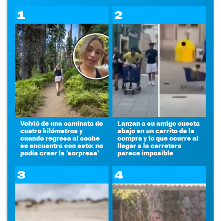
1
2
Volvió de una caminata de
Lanzan a su amigo cuesta
cuatro kilómetros y
abajo en un carrito de la
cuando regresa al coche
compra y lo que ocurre al
se encuentra con esto: no
llegar a la carretera
podía creer la 'sorpresa'
parece imposible
3
4