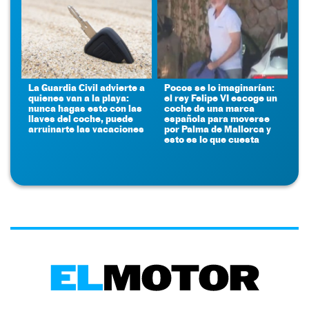
La Guardia Civil advierte a
Pocos se lo imaginarían:
quienes van a la playa:
el rey Felipe VI escoge un
nunca hagas esto con las
coche de una marca
llaves del coche, puede
española para moverse
arruinarte las vacaciones
por Palma de Mallorca y
esto es lo que cuesta