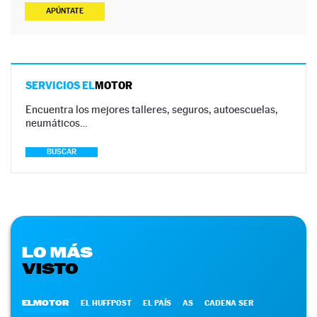
APÚNTATE
SERVICIOS EL
MOTOR
Encuentra los mejores talleres, seguros, autoescuelas,
neumáticos…
BUSCAR
LO MÁS
VISTO
ELMOTOR
EL HUFFPOST
EL PAÍS
AS
CADENA SER