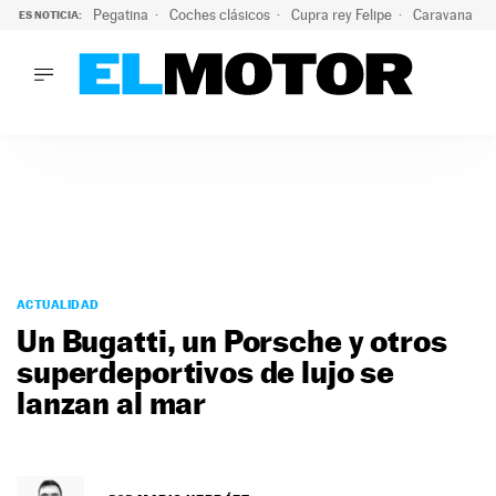
Pegatina
Coches clásicos
Cupra rey Felipe
Caravana lig
ES NOTICIA:
LO ÚLTIMO
¿Conocías esta pegatina de moda?: puede salvar tu coche d
LO ÚLTIMO
¿Conocías esta pegatina de moda?: puede salvar tu coche de
ACTUALIDAD
ELÉCTRICOS
CONDUCIR
PRUEBAS
Saltar
VIRALES
al
ACTUALIDAD
PODCAST
contenido
Un Bugatti, un Porsche y otros
MOTOS
superdeportivos de lujo se
TECNOLOGÍA
lanzan al mar
SUPERCOCHES
MOTORTV
PREMIOS
SERVICIOS